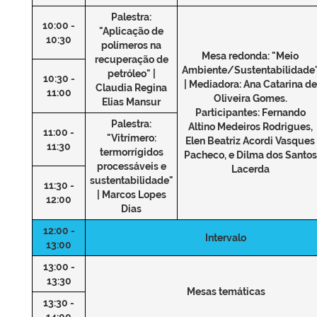
Palestra:
10:00 -
"Aplicação de
10:30
polímeros na
Mesa redonda: "Meio
recuperação de
Ambiente/Sustentabilidade
petróleo" |
10:30 -
| Mediadora: Ana Catarina de
Claudia Regina
11:00
Oliveira Gomes.
Elias Mansur
Participantes: Fernando
Palestra:
Altino Medeiros Rodrigues,
11:00 -
"Vitrímero:
Elen Beatriz Acordi Vasques
11:30
termorrígidos
Pacheco, e Dilma dos Santos
processáveis e
Lacerda
sustentabilidade"
11:30 -
| Marcos Lopes
12:00
Dias
12:00 -
Intervalo
13:00
13:00 -
13:30
Mesas temáticas
13:30 -
14:00