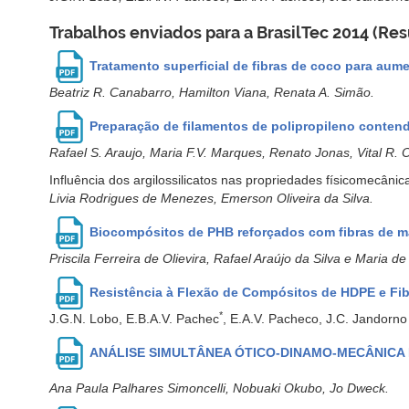
Trabalhos enviados para a BrasilTec 2014 (Re
Tratamento superficial de fibras de coco para au
Beatriz R. Canabarro, Hamilton Viana, Renata A. Simão.
Preparação de filamentos de polipropileno conten
Rafael S. Araujo, Maria F.V. Marques, Renato Jonas, Vital R. Ol
Influência dos argilossilicatos nas propriedades físicomecâni
Livia Rodrigues de Menezes
, Emerson Oliveira da Silva.
Biocompósitos de PHB reforçados com fibras de m
Priscila Ferreira de Olievira, Rafael Araújo da Silva e Maria d
Resistência à Flexão de Compósitos de HDPE e Fi
*
J.G.N. Lobo, E.B.A.V. Pachec
, E.A.V. Pacheco, J.C. Jandorno 
ANÁLISE SIMULTÂNEA ÓTICO-DINAMO-MECÂNICA D
Ana Paula Palhares Simoncelli
, Nobuaki Okubo, Jo Dweck.