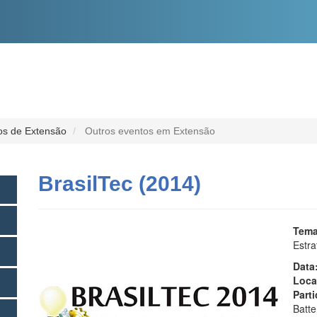
O
CONTEÚDO
os de Extensão
Outros eventos em Extensão
BrasilTec (2014)
Tema
Estra
Data
Loca
Part
Batte