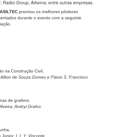
 Radici Group; Arkema; entre outras empresas.
ASILTEC
premiou os melhores pôsteres
sentados durante o evento com a seguinte
iação.
ão na Construção Civil,
Ailton de Souza Gomes e Flávio S. Francisco
.
nas de grafeno,
liveira, Andryi Grafov
.
unha,
Junior, L.L.Y. Visconte.