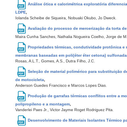
Análise ótica e calorimétrica exploratória diferen
LDPE
,
Iolanda Scheibe de Siqueira, Nobuaki Okubo, Jo Dweck.
Avaliação do processo de mercerização da torta 
Maira Cunha Sanches, Nathalia Nogueira Coelho, Jorge de M.
Propriedades térmicas, condutividade protônica e
membranas baseadas em poli(éter éter cetona) sulfonadaa
Rosas, A.L.T., Gomes, A.S., Dutra Filho, J.C.
Seleção de material polimérico para substituição d
de motocicleta
,
Anderson Guedes Francisco e Marcos Lopes Dias.
Produção de garrafas térmicas conflitos entre a 
polipropileno e a montagem
,
Vanderlei Paes Jr., Victor Jayme Roget Rodriguez Pita.
Desenvolvimento de Materiais Isolantes Térmico par