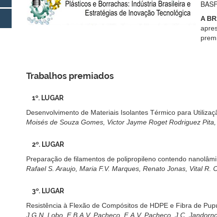
BASF;
A BR
apre
prem
Trabalhos premiados
1º. LUGAR
Desenvolvimento de Materiais Isolantes Térmico para Utilizaç
Moisés de Souza Gomes, Victor Jayme Roget Rodriguez Pita, 
2º. LUGAR
Preparação de filamentos de polipropileno contendo nanolâmi
Rafael S. Araujo, Maria F.V. Marques, Renato Jonas, Vital R. O
3º. LUGAR
Resistência à Flexão de Compósitos de HDPE e Fibra de Pup
J.G.N. Lobo, E.B.A.V. Pacheco, E.A.V. Pacheco, J.C. Jandorno 