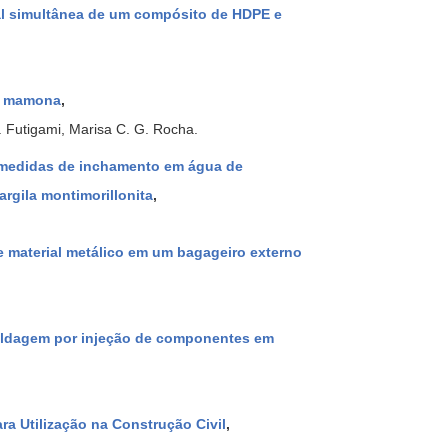
cial simultânea de um compósito de HDPE e
de mamona
,
 Futigami, Marisa C. G. Rocha.
 medidas de inchamento em água de
rgila montimorillonita
,
e material metálico em um bagageiro externo
moldagem por injeção de componentes em
a Utilização na Construção Civil
,