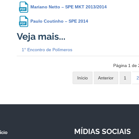
Mariano Netto – SPE MKT 2013/2014
Paulo Coutinho – SPE 2014
1° Encontro de Polímeros
Página 1 de 
Início
Anterior
1
2
MÍDIAS SOCIAIS
ício