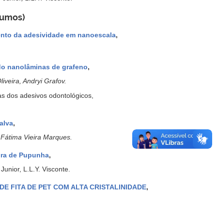
sumos)
mento da adesividade em nanoescala
,
do nanolâminas de grafeno
,
iveira, Andryi Grafov.
cas dos adesivos odontológicos,
alva
,
e Fátima Vieira Marques.
bra de Pupunha
,
Junior, L.L.Y. Visconte.
E FITA DE PET COM ALTA CRISTALINIDADE
,