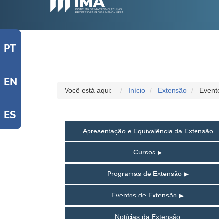
PT
EN
Você está aqui:
Início
Extensão
Event
ES
Apresentação e Equivalência da Extensão
Cursos
Programas de Extensão
Eventos de Extensão
Notícias da Extensão