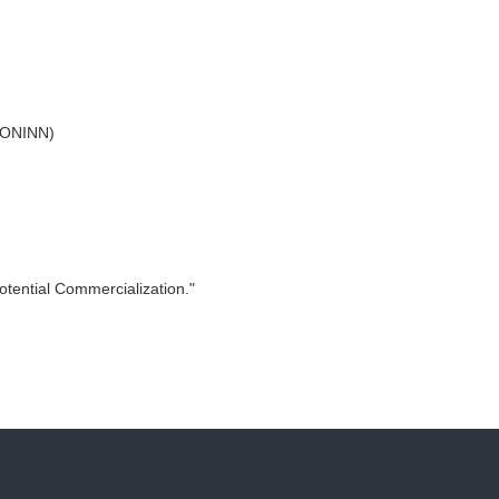
s ONINN)
tential Commercialization."