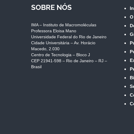
SOBRE NÓS
In
O
IMA – Instituto de Macromoléculas
D
Professora Eloisa Mano
G
Universidade Federal do Rio de Janeiro
Cidade Universitária – Av. Horácio
P
Macedo, 2.030
P
Centro de Tecnologia – Bloco J
E
CEP 21941-598 – Rio de Janeiro – RJ –
Brasil
P
Bi
S
C
C