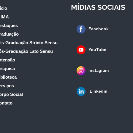
MÍDIAS SOCIAIS
ício
 IMA
estaques
Facebook
raduação
ós-Graduação Stricto Sensu
YouTube
ós-Graduação Lato Sensu
xtensão
esquisa
Instagram
blioteca
erviços
Linkedin
orpo Social
ontato