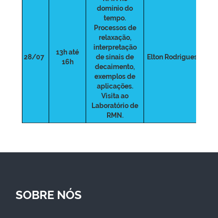
domínio do
tempo.
Processos de
relaxação,
interpretação
13h até
28/07
de sinais de
Elton Rodrigues
16h
decaimento,
exemplos de
aplicações.
Visita ao
Laboratório de
RMN.
SOBRE NÓS