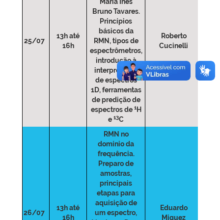
Maria Inês
Bruno Tavares.
Princípios
básicos da
13h até
Roberto
25/07
RMN, tipos de
16h
Cucinelli
espectrômetros,
introdução à
interpretação
de espectros
1D, ferramentas
de predição de
1
espectros de
H
13
e
C
RMN no
domínio da
frequência.
Preparo de
amostras,
principais
etapas para
aquisição de
13h até
Eduardo
26/07
um espectro,
16h
Miguez