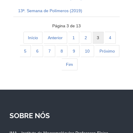
13ª. Semana de Polímeros (2019)
Página 3 de 13
Início
Anterior
1
2
3
4
5
6
7
8
9
10
Próximo
Fim
SOBRE NÓS