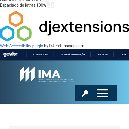
Espaciado de letras
100
%
Web Accessibility plugin
by DJ-Extensions.com
COMUNICA BR
ACESSO À INFORMAÇÃO
PARTICIPE
LEGISL
IR
PARA
O
CONTEÚDO