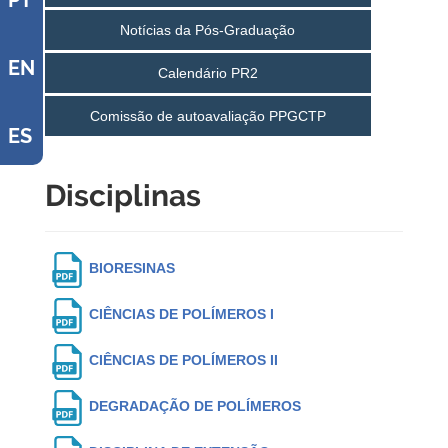
PT
Notícias da Pós-Graduação
EN
Calendário PR2
Comissão de autoavaliação PPGCTP
ES
Disciplinas
BIORESINAS
CIÊNCIAS DE POLÍMEROS I
CIÊNCIAS DE POLÍMEROS II
DEGRADAÇÃO DE POLÍMEROS