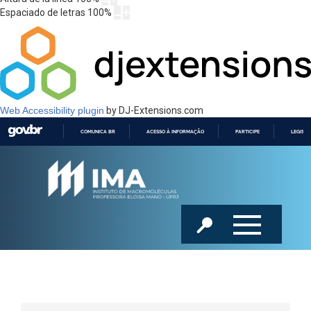
Espaciado de letras
100
%
Web Accessibility plugin
by DJ-Extensions.com
COMUNICA BR
ACESSO À INFORMAÇÃO
PARTICIPE
LEGISL
IR
PARA
O
CONTEÚDO