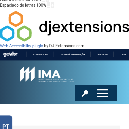
Espaciado de letras
100
%
Web Accessibility plugin
by DJ-Extensions.com
COMUNICA BR
ACESSO À INFORMAÇÃO
PARTICIPE
LEGISL
IR
PARA
O
CONTEÚDO
PT