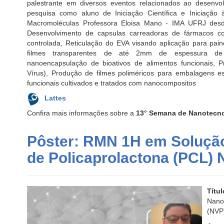
palestrante em diversos eventos relacionados ao desenvol
pesquisa como aluno de Iniciação Científica e Iniciação 
Macromoléculas Professora Eloisa Mano - IMA UFRJ desd
Desenvolvimento de capsulas carreadoras de fármacos co
controlada, Reticulação do EVA visando aplicação para pain
filmes transparentes de até 2mm de espessura de 
nanoencapsulação de bioativos de alimentos funcionais, P
Vírus), Produção de filmes poliméricos para embalagens es
funcionais cultivados e tratados com nanocompositos
Lattes
Confira mais informações sobre a
13° Semana de Nanotecn
Pôster: RMN 1H em Soluçã
de Policaprolactona (PCL) 
Títu
Nano
(NVP