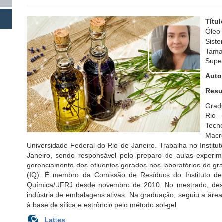
Títu
Óleo
Sist
Tama
Super
Auto
Resu
Grad
Rio 
Tec
Mac
Universidade Federal do Rio de Janeiro. Trabalha no Instit
Janeiro, sendo responsável pelo preparo de aulas experim
gerenciamento dos efluentes gerados nos laboratórios de g
(IQ). É membro da Comissão de Resíduos do Instituto de Q
Química/UFRJ desde novembro de 2010. No mestrado, dese
indústria de embalagens ativas. Na graduação, seguiu a áre
à base de sílica e estrôncio pelo método sol-gel.
Lattes