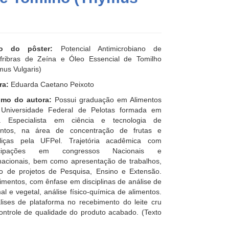
lo do pôster:
Potencial Antimicrobiano de
fribras de Zeína e Óleo Essencial de Tomilho
us Vulgaris)
ra:
Eduarda Caetano Peixoto
mo do autora:
Possui graduação em Alimentos
 Universidade Federal de Pelotas formada em
. Especialista em ciência e tecnologia de
entos, na área de concentração de frutas e
aliças pela UFPel. Trajetória acadêmica com
ticipações em congressos Nacionais e
rnacionais, bem como apresentação de trabalhos,
ão de projetos de Pesquisa, Ensino e Extensão.
imentos, com ênfase em disciplinas de análise de
l e vegetal, análise físico-química de alimentos.
álises de plataforma no recebimento do leite cru
 controle de qualidade do produto acabado. (Texto