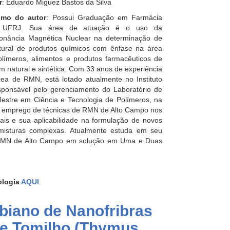
r
: Eduardo Miguez Bastos da Silva
mo do autor
: Possui Graduação em Farmácia
a UFRJ. Sua área de atuação é o uso da
onância Magnética Nuclear na determinação de
utural de produtos químicos com ênfase na área
olímeros, alimentos e produtos farmacêuticos de
m natural e sintética. Com 33 anos de experiência
rea de RMN, está lotado atualmente no Instituto
ponsável pelo gerenciamento do Laboratório de
Mestre em Ciência e Tecnologia de Polímeros, na
 o emprego de técnicas de RMN de Alto Campo nos
rais e sua aplicabilidade na formulação de novos
sturas complexas. Atualmente estuda em seu
de RMN de Alto Campo em solução em Uma e Duas
ologia
AQUI
.
obiano de Nanofribras
de Tomilho (Thymus