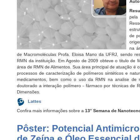
Auto
Resu
pel
Ress
estr
de p
orige
na á
de Macromoléculas Profa. Eloisa Mano da UFRJ, sendo res
RMN da instituição. Em Agosto de 2009 obteve o titulo de 
área de RMN de Alimentos. Sua área principal de atuação é
processos de caracterização de polímeros sintéticos e natu
medicamentos, bem como o uso da RMN na analise de mi
doutorado a interação polímero - fármaco por técnicas 
Dimensões.
Lattes
Confira mais informações sobre a
13° Semana de Nanotecn
Pôster: Potencial Antimicr
de Zeína e Óleo Essencial 