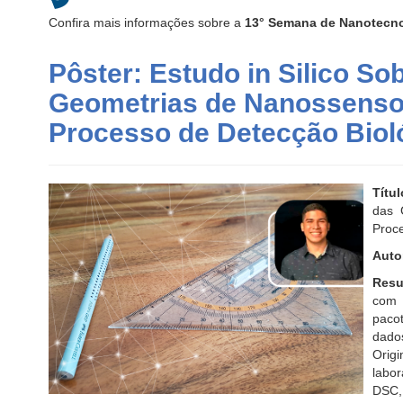
Confira mais informações sobre a
13° Semana de Nanotecn
Pôster: Estudo in Silico Sob
Geometrias de Nanossensor
Processo de Detecção Biol
Títu
das 
Proce
Auto
Resu
com 
paco
dados
Orig
labo
DSC, 