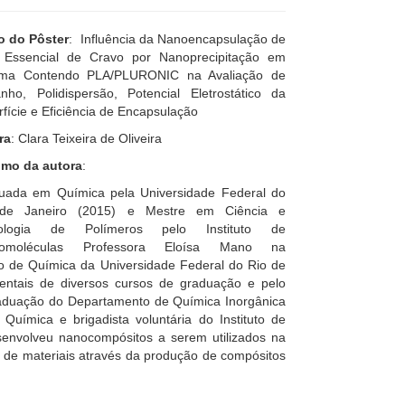
lo do Pôster
: Influência da Nanoencapsulação de
 Essencial de Cravo por Nanoprecipitação em
ema Contendo PLA/PLURONIC na Avaliação de
nho, Polidispersão, Potencial Eletrostático da
fície e Eficiência de Encapsulação
ra
: Clara Teixeira de Oliveira
mo da autora
:
uada em Química pela Universidade Federal do
de Janeiro (2015) e Mestre em Ciência e
nologia de Polímeros pelo Instituto de
romoléculas Professora Eloísa Mano na
uto de Química da Universidade Federal do Rio de
entais de diversos cursos de graduação e pelo
raduação do Departamento de Química Inorgânica
uímica e brigadista voluntária do Instituto de
nvolveu nanocompósitos a serem utilizados na
a de materiais através da produção de compósitos