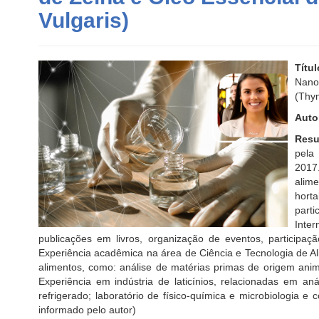
Vulgaris)
Títu
Nano
(Thym
Auto
Resu
pela
2017
alim
hort
par
Inte
publicações em livros, organização de eventos, participaç
Experiência acadêmica na área de Ciência e Tecnologia de Al
alimentos, como: análise de matérias primas de origem anima
Experiência em indústria de laticínios, relacionadas em an
refrigerado; laboratório de físico-química e microbiologia e
informado pelo autor)