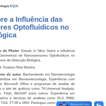
ologia
AQUI
.
re a Influência das
es Optofluídicos no
ógica
lo do Pôster
: Estudo in Silico Sobre a Influência
Geometrias de Nanossensores Optofluídicos no
sso de Detecção Biológica.
r
: Gustavo Reis Martins
mo do autor
: Bacharelando em Nanotecnologia
ênfase em Bionanotecnologia. Experiência com
te Microsoft Office e programas de analise de
 e plot de gráficos como TA Universal Analysis,
in, FityK, WinDXP entre outros. Experiência em
ratório e técnicas de análises como DLS, RMN,
TGA, FT-IR e DRX. Participou como ouvinte e foi