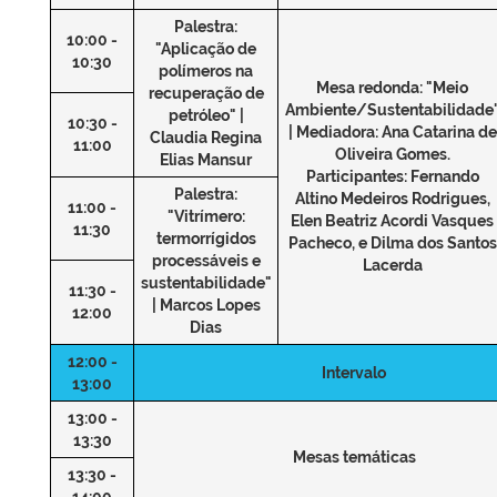
Palestra:
10:00 -
"Aplicação de
10:30
polímeros na
Mesa redonda: "Meio
recuperação de
Ambiente/Sustentabilidade
petróleo" |
10:30 -
| Mediadora: Ana Catarina de
Claudia Regina
11:00
Oliveira Gomes.
Elias Mansur
Participantes: Fernando
Palestra:
Altino Medeiros Rodrigues,
11:00 -
"Vitrímero:
Elen Beatriz Acordi Vasques
11:30
termorrígidos
Pacheco, e Dilma dos Santos
processáveis e
Lacerda
sustentabilidade"
11:30 -
| Marcos Lopes
12:00
Dias
12:00 -
Intervalo
13:00
13:00 -
13:30
Mesas temáticas
13:30 -
14:00