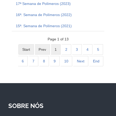
17ª Semana de Polímeros (2023)
16ª. Semana de Polímeros (2022)
15ª. Semana de Polímeros (2021)
Page 1 of 13
Start
Prev
1
2
3
4
5
6
7
8
9
10
Next
End
SOBRE NÓS