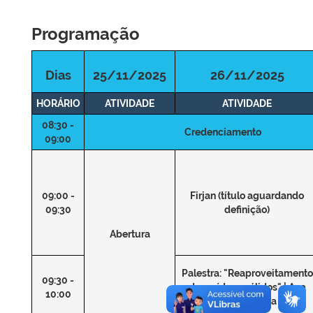
Programação
Dias
25/11/2025
26/11/2025
HORÁRIO
ATIVIDADE
ATIVIDADE
08:30 -
Credenciamento
09:00
09:00 -
Firjan (título aguardando
09:30
definição)
Abertura
Palestra: "Reaproveitamento
09:30 -
de resíduos sólidos" | Ana
10:00
Lúcia Nazareth da Silva