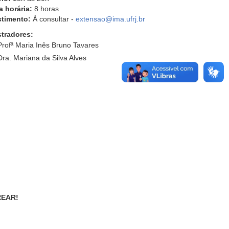
a horária:
8 horas
stimento:
À consultar -
extensao@ima.ufrj.br
stradores:
Profª Maria Inês Bruno Tavares
Dra. Mariana da Silva Alves
REAR!