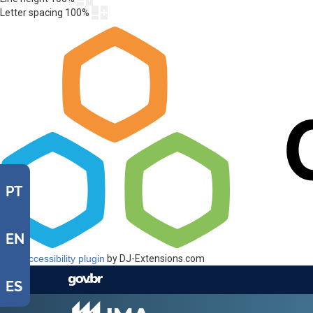
Letter spacing
100
%
PT
EN
Web Accessibility plugin
by DJ-Extensions.com
ES