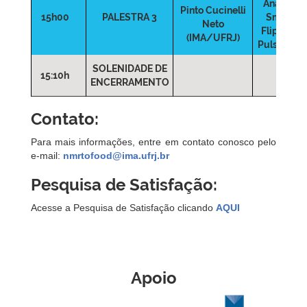
Analysis 
Pinto Cucinelli
15h00
PALESTRA 3
Small-An
Neto
Flip-Flop (
(IMA/UFRJ)
Pulse Seq
SOLENIDADE DE
15:10h
ENCERRAMENTO
Contato:
Para mais informações, entre em contato conosco pelo
e-mail:
nmrtofood@ima.ufrj.br
Pesquisa de Satisfação:
Acesse a Pesquisa de Satisfação clicando
AQUI
Apoio