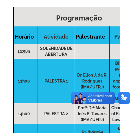
Programação
Horário
Atividade
Palestrante
Palestr
SOLENIDADE DE
12:58h
ABERTURA
Bibliome
evaluatio
Dr. Elton J. da R.
report
13h00
PALESTRA 1
Rodrigues
applicatio
(IMA/UFRJ)
food scien
TD-
NMR techn
Profª Drª Maria
Characteri
14h00
PALESTRA 2
Inês B. Tavares
of Food Th
(IMA/UFRJ)
Low-Fiel
Rapid F
Dr. Roberto