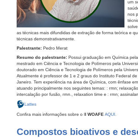
um so
saúde
nos p
técni
solve
as técnicas mais difundidas de extração de forma teórica e 
técnicas demonstrativamente.
Palestrante:
Pedro Merat
Resumo do palestrante:
Possui graduação em Química pela 
mestrado em Ciência e Tecnologia de Polímeros pela Universi
doutorado em Ciência e Tecnologia de Polímeros pela Univers
Atualmente é professor de 1 e 2 graus do Instituto Federal d
Janeiro. Tem experiência na área de Química, com ênfase e
atuando principalmente nos seguintes temas: : rmn; relaxação
intercalação por fusão, rmn., relaxation time e : rmn; assinal
Lattes
Confira mais informações sobre o I
I WOAFE
AQUI
.
Compostos bioativos e des