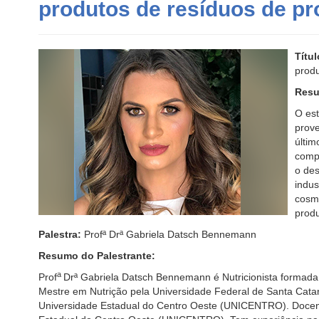
produtos de resíduos de pr
Títul
produ
Resu
O est
prove
últim
compo
o de
indus
cosmé
produ
Palestra:
Profª Drª Gabriela Datsch Bennemann
Resumo do Palestrante:
a
Prof
Drª Gabriela Datsch Bennemann é Nutricionista formada
Mestre em Nutrição pela Universidade Federal de Santa Cata
Universidade Estadual do Centro Oeste (UNICENTRO). Docen