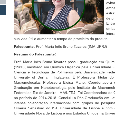
evita
emba
estra
de pr
Entre
emba
inter
sua vida útil e aumentar o tempo de prateleira do produto.
Palestrante:
Prof. Maria Inês Bruno Tavares (IMA-UFRJ)
Resumo do Palestrante:
Prof. Maria Inês Bruno Tavares possui graduação em Quími
(1980), mestrado em Química Orgânica pela Universidade F
Ciência e Tecnologia de Polímeros pela Universidade Fede
University of Durham, Inglaterra. É Professora Titular d
Macromoléculas Professora Eloisa Mano. Coordenadora 
Graduação em Nanotecnologia pelo Instituto de Macromol
Federal do Rio de Janeiro, IMA/UFRJ. Foi Coordenadora do
no período de 2014-2018. Concluiu a Pós-Graduação em La
intensa colaboração internacional com grupos de pesqu
Oliveira Sebastião do IST Universidade de Lisboa e com 
Universidade Nova de Lisboa e nos Estados Unidos na Univers