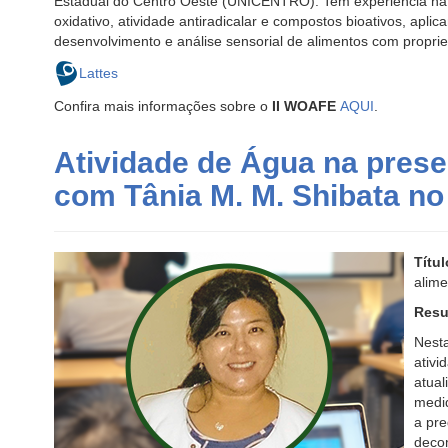
Estadual do Centro Oeste (UNICENTRO). Tem experiência na
oxidativo, atividade antiradicalar e compostos bioativos, apli
desenvolvimento e análise sensorial de alimentos com proprie
Lattes
Confira mais informações sobre o
II WOAFE
AQUI
.
Atividade de Água na pres
com Tânia M. M. Shibata n
Títu
alime
Resu
Nest
ativi
atua
medid
a pre
decom