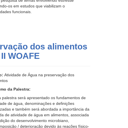
 pesquisa de temas envolvendo estresse
cando-os em estudos que viabilizam o
dades funcionais.
ervação dos alimentos
o II WOAFE
lo:
Atividade de Água na preservação dos
ntos
mo da Palestra:
a palestra será apresentado os fundamentos de
dade de água, denominações e definições
lizadas e também será abordada a importância da
a de atividade de água em alimentos, associada
dição do desenvolvimento microbiano,
posição / deterioração devido às reações físico-