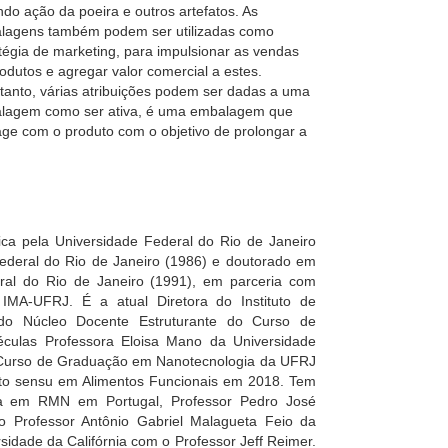
ndo ação da poeira e outros artefatos. As
lagens também podem ser utilizadas como
tégia de marketing, para impulsionar as vendas
odutos e agregar valor comercial a estes.
tanto, várias atribuições podem ser dadas a uma
lagem como ser ativa, é uma embalagem que
age com o produto com o objetivo de prolongar a
ca pela Universidade Federal do Rio de Janeiro
ederal do Rio de Janeiro (1986) e doutorado em
ral do Rio de Janeiro (1991), em parceria com
o IMA-UFRJ. É a atual Diretora do Instituto de
do Núcleo Docente Estruturante do Curso de
éculas Professora Eloisa Mano da Universidade
 Curso de Graduação em Nanotecnologia da UFRJ
to sensu em Alimentos Funcionais em 2018. Tem
isa em RMN em Portugal, Professor Pedro José
o Professor Antônio Gabriel Malagueta Feio da
idade da Califórnia com o Professor Jeff Reimer.