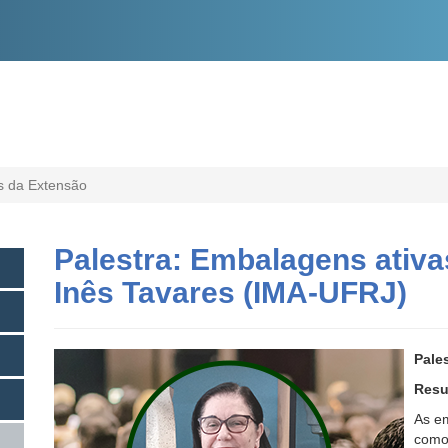
O
CONTEÚDO
s da Extensão
Palestra: Embalagens ativa
Inês Tavares (IMA-UFRJ)
Pales
Resu
As e
como