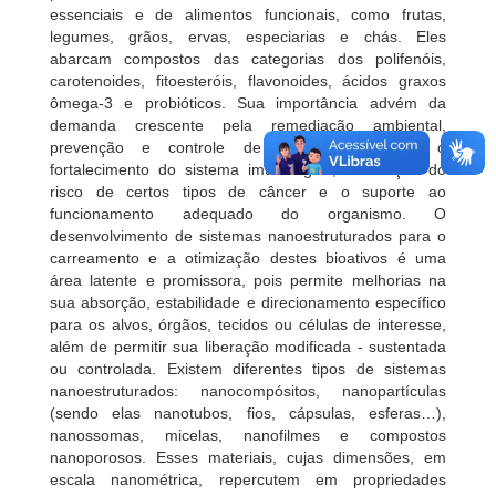
essenciais e de alimentos funcionais, como frutas,
legumes, grãos, ervas, especiarias e chás. Eles
abarcam compostos das categorias dos polifenóis,
carotenoides, fitoesteróis, flavonoides, ácidos graxos
ômega-3 e probióticos. Sua importância advém da
demanda crescente pela remediação ambiental,
prevenção e controle de doenças crônicas, o
fortalecimento do sistema imunológico, a redução do
risco de certos tipos de câncer e o suporte ao
funcionamento adequado do organismo. O
desenvolvimento de sistemas nanoestruturados para o
carreamento e a otimização destes bioativos é uma
área latente e promissora, pois permite melhorias na
sua absorção, estabilidade e direcionamento específico
para os alvos, órgãos, tecidos ou células de interesse,
além de permitir sua liberação modificada - sustentada
ou controlada. Existem diferentes tipos de sistemas
nanoestruturados: nanocompósitos, nanopartículas
(sendo elas nanotubos, fios, cápsulas, esferas…),
nanossomas, micelas, nanofilmes e compostos
nanoporosos. Esses materiais, cujas dimensões, em
escala nanométrica, repercutem em propriedades