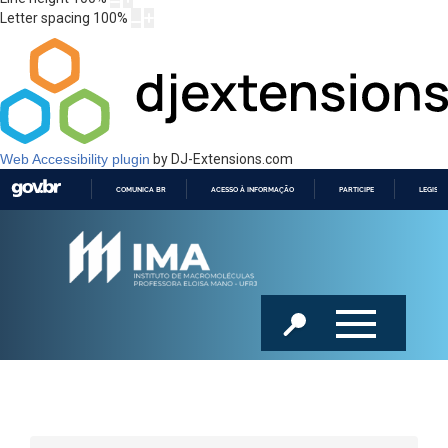
Letter spacing
100
%
Web Accessibility plugin
by DJ-Extensions.com
COMUNICA BR
ACESSO À INFORMAÇÃO
PARTICIPE
LEGISL
IR
PARA
O
CONTEÚDO