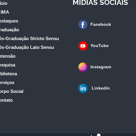
MÍDIAS SOCIAIS
ício
 IMA
estaques
Facebook
raduação
ós-Graduação Stricto Sensu
YouTube
ós-Graduação Lato Sensu
xtensão
esquisa
Instagram
blioteca
erviços
Linkedin
orpo Social
ontato