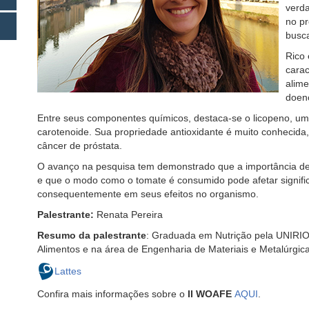
verda
no p
busc
Rico 
carac
alime
doen
Entre seus componentes químicos, destaca-se o licopeno, um
carotenoide. Sua propriedade antioxidante é muito conhecid
câncer de próstata.
O avanço na pesquisa tem demonstrado que a importância des
e que o modo como o tomate é consumido pode afetar signific
consequentemente em seus efeitos no organismo.
Palestrante:
Renata Pereira
Resumo da palestrante
: Graduada em Nutrição pela UNIRIO,
Alimentos e na área de Engenharia de Materiais e Metalúrgic
Lattes
Confira mais informações sobre o
II WOAFE
AQUI
.