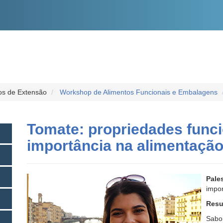
O
CONTEÚDO
os de Extensão
Workshop de Alimentos Funcionais e Embalagens
Tomate: propriedades funci
importância na alimentaçã
Pales
impor
Resu
Sabor