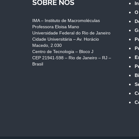
SOBRE NÓS
In
O
IMA – Instituto de Macromoléculas
D
Professora Eloisa Mano
G
Universidade Federal do Rio de Janeiro
Cidade Universitária – Av. Horácio
P
Macedo, 2.030
P
Centro de Tecnologia – Bloco J
E
CEP 21941-598 – Rio de Janeiro – RJ –
Brasil
P
Bi
S
C
C