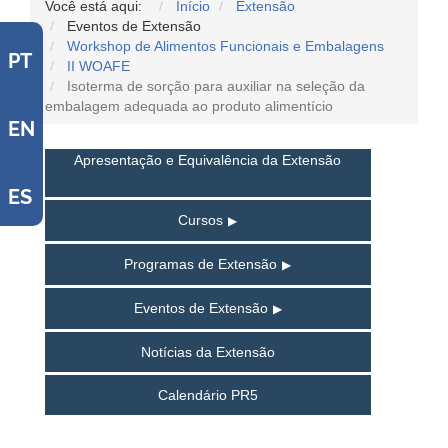
Você está aqui:
Início
Extensão
Eventos de Extensão
Workshop de Alimentos Funcionais e Embalagens
PT
II WOAFE
Isoterma de sorção para auxiliar na seleção da
embalagem adequada ao produto alimentício
EN
Apresentação e Equivalência da Extensão
ES
Cursos
Programas de Extensão
Eventos de Extensão
Notícias da Extensão
Calendário PR5