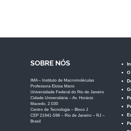
SOBRE NÓS
In
O
IMA – Instituto de Macromoléculas
D
Professora Eloisa Mano
G
Universidade Federal do Rio de Janeiro
Cidade Universitária – Av. Horácio
P
Macedo, 2.030
P
Centro de Tecnologia – Bloco J
E
CEP 21941-598 – Rio de Janeiro – RJ –
Brasil
P