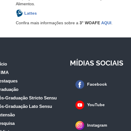
Alimentos.
Lattes
Confira mais informações sobre a
3° WOAFE
AQUI
.
MÍDIAS SOCIAIS
ício
 IMA
estaques
Facebook
raduação
ós-Graduação Stricto Sensu
YouTube
ós-Graduação Lato Sensu
xtensão
esquisa
Instagram