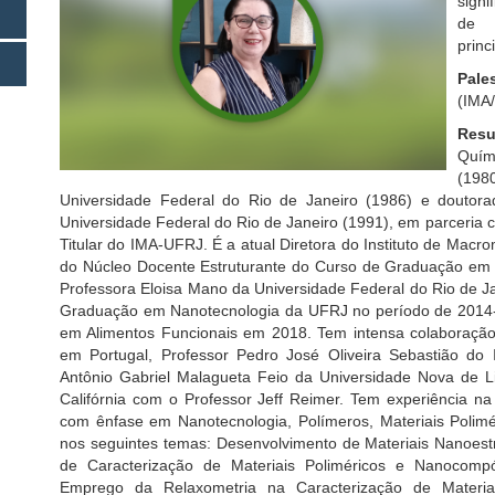
signi
de 
princ
Pale
(IMA
Resu
Quím
(19
Universidade Federal do Rio de Janeiro (1986) e doutor
Universidade Federal do Rio de Janeiro (1991), em parceria c
Titular do IMA-UFRJ. É a atual Diretora do Instituto de Mac
do Núcleo Docente Estruturante do Curso de Graduação em N
Professora Eloisa Mano da Universidade Federal do Rio de 
Graduação em Nanotecnologia da UFRJ no período de 2014
em Alimentos Funcionais em 2018. Tem intensa colaboraçã
em Portugal, Professor Pedro José Oliveira Sebastião do
Antônio Gabriel Malagueta Feio da Universidade Nova de L
Califórnia com o Professor Jeff Reimer. Tem experiência na
com ênfase em Nanotecnologia, Polímeros, Materiais Polimér
nos seguintes temas: Desenvolvimento de Materiais Nanoest
de Caracterização de Materiais Poliméricos e Nanocomp
Emprego da Relaxometria na Caracterização de Materiai