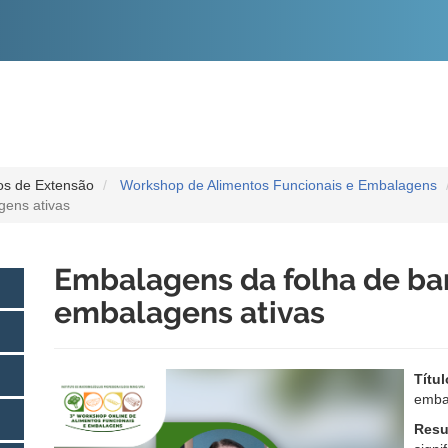
O
CONTEÚDO
os de Extensão
Workshop de Alimentos Funcionais e Embalagens
gens ativas
Embalagens da folha de ba
embalagens ativas
Títu
emba
Resu