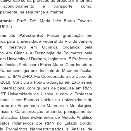
ficativa não só na proteção do produto em termos
acondionamento e transporte como,
ipalmente, na segurança alimentar.
strante:
Profª. Drª. Maria Inês Bruno Tavares
/UFRJ)
mo do Palestrante:
Possui graduação em
ica pela Universidade Federal do Rio de Janeiro
80), mestrado em Química Orgânica pela
ado em Ciência e Tecnologia de Polímeros pela
om University of Durham, Inglaterra. É Professora
romoléculas Professora Eloisa Mano. Coordenadora
anotecnologia pelo Instituto de Macromoléculas
Janeiro, IMA/UFRJ. Foi Coordenadora do Curso de
-2018. Concluiu a Pós-Graduação em Lato sensu
o internacional com grupos de pesquisa em RMN
 IST Universidade de Lisboa e com o Professor
isboa e nos Estados Unidos na Universidade da
 área de Engenharia de Materiais e Metalúrgica,
icos e Caracterização, atuando, principalmente,
ruturados; Desenvolvimentos de Método Analítico
ósitos Poliméricos por RMN no Estado Sólido;
s Poliméricos Nanoestruturados e Análise de