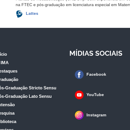
na FTEC e pós-graduação em licenciatura especial em Mate
Lattes
MÍDIAS SOCIAIS
ício
 IMA
estaques
Facebook
raduação
ós-Graduação Stricto Sensu
YouTube
ós-Graduação Lato Sensu
xtensão
esquisa
Instagram
blioteca
erviços