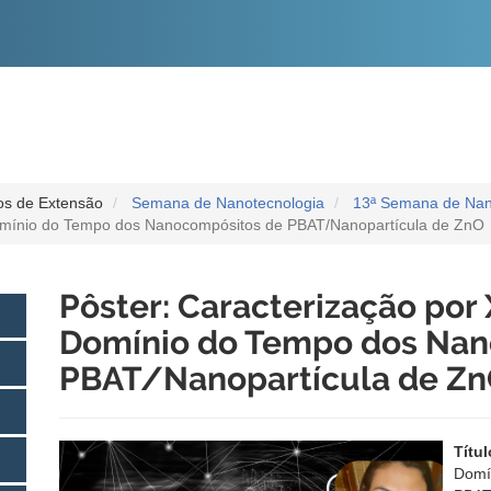
O
CONTEÚDO
os de Extensão
Semana de Nanotecnologia
13ª Semana de Nan
omínio do Tempo dos Nanocompósitos de PBAT/Nanopartícula de ZnO
Pôster: Caracterização po
Domínio do Tempo dos Nan
PBAT/Nanopartícula de Z
Títu
Dom