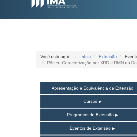
Você está aqui:
Início
Extensão
Event
Pôster: Caracterização por XRD e RMN no D
Apresentação e Equivalência da Extensão
Cursos
Programas de Extensão
Eventos de Extensão