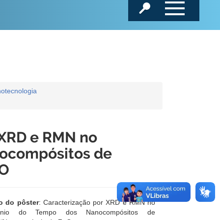
otecnologia
r XRD e RMN no
ocompósitos de
nO
lo do pôster
: Caracterização por XRD e RMN no
ínio do Tempo dos Nanocompósitos de