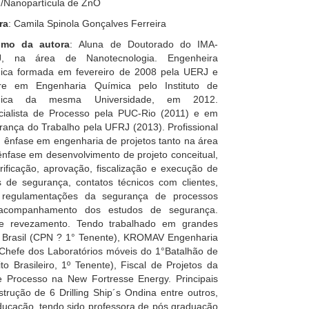
/Nanopartícula de ZnO
ra
: Camila Spinola Gonçalves Ferreira
mo da autora
: Aluna de Doutorado do IMA-
, na área de Nanotecnologia. Engenheira
ica formada em fevereiro de 2008 pela UERJ e
re em Engenharia Química pelo Instituto de
mica da mesma Universidade, em 2012.
cialista de Processo pela PUC-Rio (2011) e em
ança do Trabalho pela UFRJ (2013). Profissional
 ênfase em engenharia de projetos tanto na área
fase em desenvolvimento de projeto conceitual,
ficação, aprovação, fiscalização e execução de
s de segurança, contatos técnicos com clientes,
das regulamentações da segurança de processos
companhamento dos estudos de segurança.
e revezamento. Tendo trabalhado em grandes
o Brasil (CPN ? 1° Tenente), KROMAV Engenharia
(Chefe dos Laboratórios móveis do 1°Batalhão de
o Brasileiro, 1º Tenente), Fiscal de Projetos da
Processo na New Fortresse Energy. Principais
rução de 6 Drilling Ship´s Ondina entre outros,
ucação, tendo sido professora de pós graduação