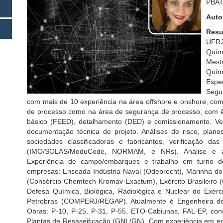
PBAT
Auto
Resu
UFRJ
Quím
Mest
Quí
Espe
Segur
com mais de 10 experiência na área offshore e onshore, com
de processo como na área de segurança de processo, com ên
básico (FEED), detalhamento (DED) e comissionamento. Veri
documentação técnica de projeto. Análises de risco, plano
sociedades classificadoras e fabricantes, verificação 
(IMO/SOLAS/ModuCode, NORMAM, e NRs). Análise e a
Experiência de campo/embarques e trabalho em turno d
empresas: Enseada Indústria Naval (Odebrecht), Marinha d
(Consórcio Chemtech-Kromav-Exactum), Exército Brasileiro 
Defesa Química, Biológica, Radiológica e Nuclear do Exércit
Petrobras (COMPERJ/REGAP). Atualmente é Engenheira de 
Obras: P-10, P-25, P-31, P-55, ETO-Cabiunas, FAL-EP, const
Plantas de Resaseificação (GNL/GN). Com experiência em ed