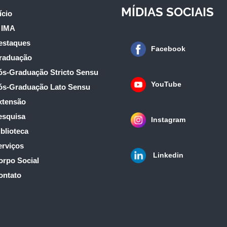
MÍDIAS SOCIAIS
ício
 IMA
estaques
Facebook
raduação
ós-Graduação Stricto Sensu
YouTube
ós-Graduação Lato Sensu
xtensão
esquisa
Instagram
blioteca
erviços
Linkedin
orpo Social
ontato