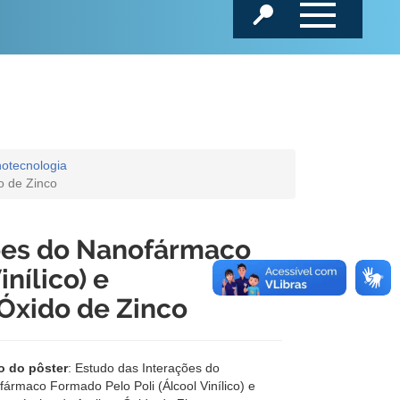
otecnologia
o de Zinco
ções do Nanofármaco
nílico) e
 Óxido de Zinco
lo do pôster
: Estudo das Interações do
ármaco Formado Pelo Poli (Álcool Vinílico) e