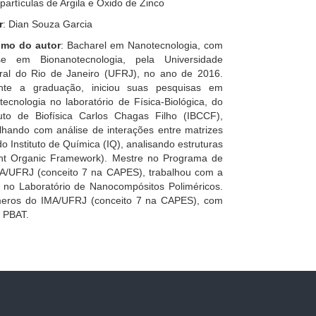
artículas de Argila e Óxido de Zinco
r
: Dian Souza Garcia
mo do autor
: Bacharel em Nanotecnologia, com
se em Bionanotecnologia, pela Universidade
ral do Rio de Janeiro (UFRJ), no ano de 2016.
nte a graduação, iniciou suas pesquisas em
ecnologia no laboratório de Física-Biológica, do
ituto de Biofísica Carlos Chagas Filho (IBCCF),
lhando com análise de interações entre matrizes
o Instituto de Química (IQ), analisando estruturas
nt Organic Framework). Mestre no Programa de
A/UFRJ (conceito 7 na CAPES), trabalhou com a
, no Laboratório de Nanocompósitos Poliméricos.
ímeros do IMA/UFRJ (conceito 7 na CAPES), com
e PBAT.