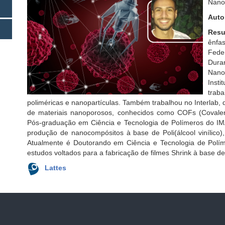
Nanop
Auto
Resu
ênfa
Fede
Dura
Nanot
Inst
traba
poliméricas e nanopartículas. Também trabalhou no Interlab, d
de materiais nanoporosos, conhecidos como COFs (Covale
Pós-graduação em Ciência e Tecnologia de Polímeros do IM
produção de nanocompósitos à base de Poli(álcool vinílico)
Atualmente é Doutorando em Ciência e Tecnologia de Pol
estudos voltados para a fabricação de filmes Shrink à base d
Lattes