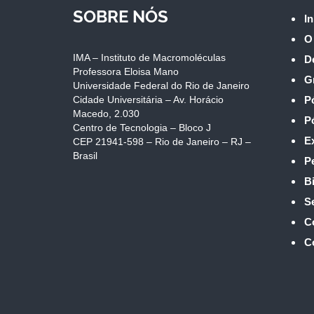
SOBRE NÓS
In
O
IMA – Instituto de Macromoléculas
D
Professora Eloisa Mano
G
Universidade Federal do Rio de Janeiro
Cidade Universitária – Av. Horácio
P
Macedo, 2.030
P
Centro de Tecnologia – Bloco J
E
CEP 21941-598 – Rio de Janeiro – RJ –
Brasil
P
Bi
S
C
C