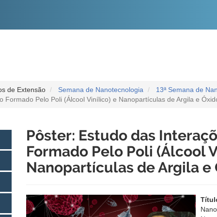
O
CONTEÚDO
os de Extensão
Semana de Nanotecnologia
13ª Semana de Nan
Formado Pelo Poli (Álcool Vinílico) e Nanopartículas de Argila e Óxid
Pôster: Estudo das Intera
Formado Pelo Poli (Álcool Vi
Nanopartículas de Argila e
Títu
Nanof