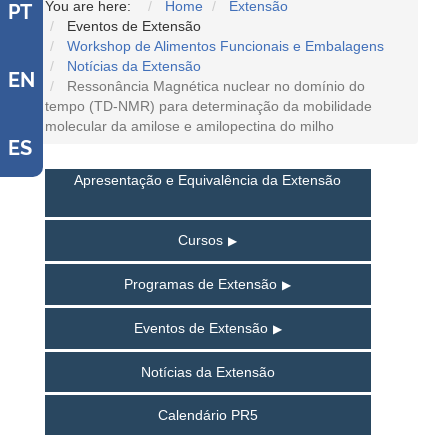
You are here:
Home
Extensão
PT
Eventos de Extensão
Workshop de Alimentos Funcionais e Embalagens
Notícias da Extensão
EN
Ressonância Magnética nuclear no domínio do
tempo (TD-NMR) para determinação da mobilidade
molecular da amilose e amilopectina do milho
ES
Apresentação e Equivalência da Extensão
Cursos
Programas de Extensão
Eventos de Extensão
Notícias da Extensão
Calendário PR5