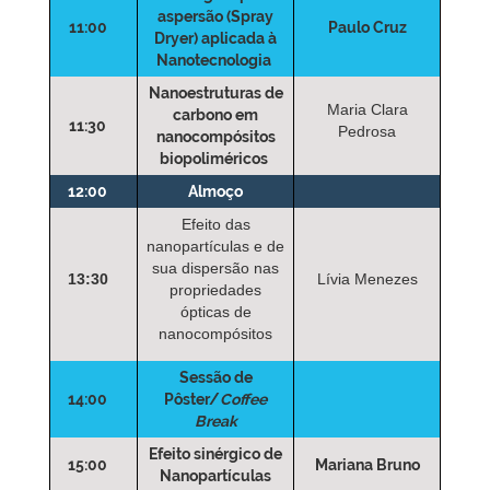
aspersão (Spray
11:00
Paulo Cruz
Dryer) aplicada à
Nanotecnologia
Nanoestruturas de
Maria Clara
carbono em
11:30
Pedrosa
nanocompósitos
biopoliméricos
12:00
Almoço
Efeito das
nanopartículas e de
sua dispersão nas
13:30
Lívia Menezes
propriedades
ópticas de
nanocompósitos
Sessão de
14:00
Pôster/
Coffee
Break
Efeito sinérgico de
15:00
Mariana Bruno
Nanopartículas