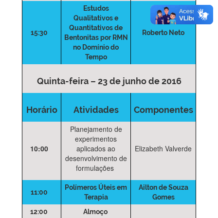
Estudos
Qualitativos e
Quantitativos de
15:30
Roberto Neto
Bentonitas por RMN
no Domínio do
Tempo
Quinta-feira – 23 de junho de 2016
Horário
Atividades
Componentes
Planejamento de
experimentos
10:00
aplicados ao
Elizabeth Valverde
desenvolvimento de
formulações
Polímeros Úteis em
Ailton de Souza
11:00
Terapia
Gomes
12:00
Almoço