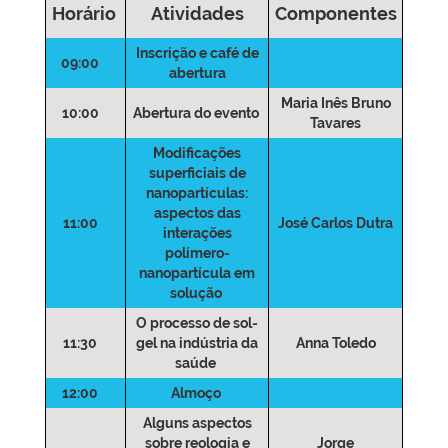
Horário
Atividades
Componentes
Inscrição e café de
09:00
abertura
Maria Inês Bruno
10:00
Abertura do evento
Tavares
Modificações
superficiais de
nanopartículas:
aspectos das
11:00
José Carlos Dutra
interações
polímero-
nanopartícula em
solução
O processo de sol-
11:30
gel na indústria da
Anna Toledo
saúde
12:00
Almoço
Alguns aspectos
sobre reologia e
Jorge