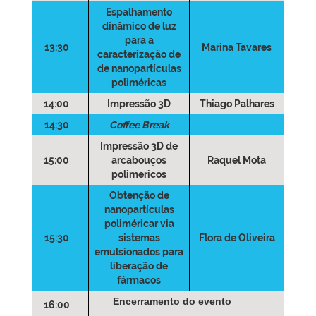
Espalhamento
dinâmico de luz
para a
13:30
Marina Tavares
caracterização de
de nanopartículas
poliméricas
14:00
Impressão 3D
Thiago Palhares
14:30
Coffee Break
Impressão 3D de
15:00
arcabouços
Raquel Mota
polimericos
Obtenção de
nanopartículas
poliméricar via
15:30
sistemas
Flora de Oliveira
emulsionados para
liberação de
fármacos
Encerramento do evento
16:00