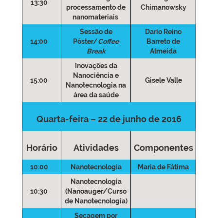
13:30
processamento de
Chimanowsky
nanomateriais
Sessão de
Dario Reino
14:00
Pôster/
Coffee
Barreto de
Break
Almeida
Inovações da
Nanociência e
15:00
Gisele Valle
Nanotecnologia na
área da saúde
Quarta-feira – 22 de junho de 2016
Horário
Atividades
Componentes
10:00
Nanotecnologia
Maria de Fátima
Nanotecnologia
10:30
(Nanoauger/Curso
de Nanotecnologia)
Secagem por