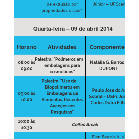
de extrusão por
Júnior – UFScar
propriedades óticas"
Quarta-feira – 09 de abril 2014
Horário
Atividades
Componentes
Palestra:
"Polímeros em
08:00 às
Natália G. Barros –
embalagens para
09:00
DUPONT
cosméticos"
Palestra:
"Uso de
Biopolímeros em
Paulo Jose do A.
09:00 às
Embalagens de
Sobral – USPr. José
10:00
Alimentos: Recentes
Carlos Dutra Filho
Avanços em
Pesquisas"
10:00 às
Coffee Break
10:30
Elen Beatriz A. V.