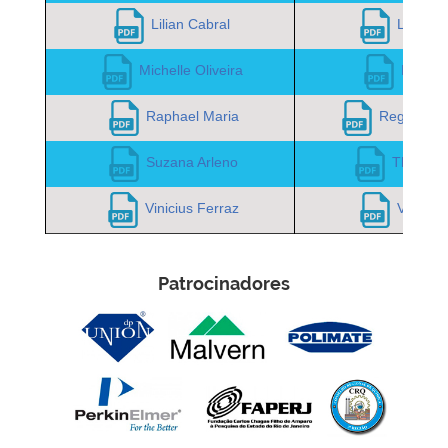
Lilian Cabral
Luciana 
Michelle Oliveira
Mirna A
Raphael Maria
Reginaldo 
Suzana Arleno
Thaís No
Vinicius Ferraz
Virginia
Patrocinadores