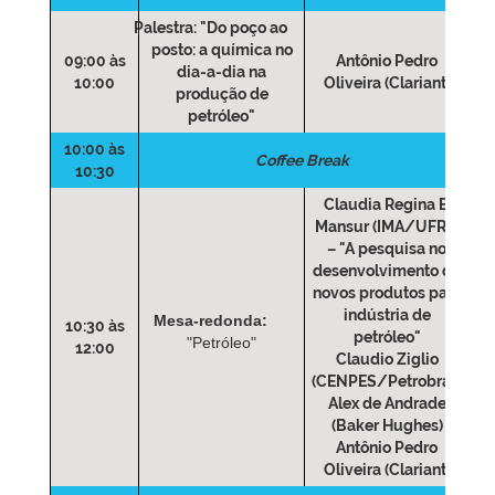
Palestra:
"Do poço ao
posto: a química no
09:00 às
Antônio Pedro
dia-a-dia na
10:00
Oliveira (Clariant)
produção de
petróleo"
10:00 às
Coffee Break
10:30
Claudia Regina E.
Mansur (IMA/UFRJ)
– "A pesquisa no
desenvolvimento de
novos produtos para
indústria de
Mesa-redonda:
10:30 às
petróleo"
"Petróleo"
12:00
Claudio Ziglio
(CENPES/Petrobras)
Alex de Andrade
(Baker Hughes)
Antônio Pedro
Oliveira (Clariant)