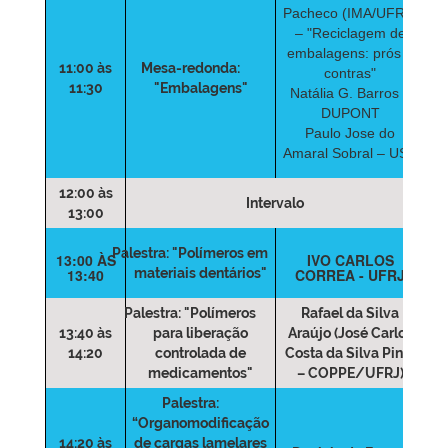
Pacheco (IMA/UFRJ)
– "Reciclagem de
embalagens: prós e
11:00 às
Mesa-redonda:
contras"
11:30
"Embalagens"
Natália G. Barros –
DUPONT
Paulo Jose do
Amaral Sobral – USP
12:00 às
Intervalo
13:00
Palestra:
"Polímeros em
13:00 ÀS
IVO CARLOS
13:40
materiais dentários"
CORREA - UFRJ
Palestra:
"Polímeros
Rafael da Silva
13:40 às
para liberação
Araújo (José Carlos
14:20
controlada de
Costa da Silva Pinto
medicamentos"
– COPPE/UFRJ)
Palestra:
“Organomodificação
14:20 às
de cargas lamelares