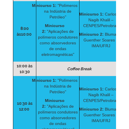
Minicurso 1:
"Polímeros
na Indústria de
Minicurso 1:
Carlos
Petróleo"
Nagib Khalil –
Minicurso
CENPES/Petrobras
8:00
2:
"Aplicações de
às10:00
Minicurso 2:
Bluma
polímeros condutores
Guenther Soares –
como absorvedores
IMA/UFRJ
de ondas
eletromagnéticas"
10:00 às
Coffee Break
10:30
Minicurso 1:
"Polímeros
na Indústria de
Minicurso 1:
Carlos
Petróleo"
Nagib Khalil –
Minicurso
CENPES/Petrobras
10:30 às
2:
"Aplicações de
12:00
Minicurso 2:
Bluma
polímeros condutores
Guenther Soares –
como absorvedores
IMA/UFRJ
de ondas