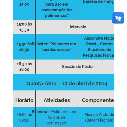
Daniela de França
15:00
para uso em
nanocompósitos
poliméricos”
15:00 às
Intervalo
15:30
Alexandre Malta
15:30 às
Palestra:
"Polímeros em
Rossi – Centro
16:30
tecidos ósseos"
Brasileiro de
Pesquisas Físicas
16:30 às
Sessão de Pôster
18:00
Quinta-feira – 10 de abril de 2014
Horário
Atividades
Componentes
Palestra:
"Polímeros em
08:00 às
Alex de Andrade
fluidos de
09:00
(Baker Hughes)
perfuração"