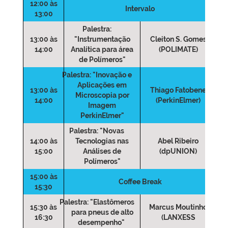
12:00 às
Intervalo
13:00
Palestra:
13:00 às
"Instrumentação
Cleiton S. Gomes
14:00
Analítica para área
(POLIMATE)
de Polímeros"
Palestra:
"Inovação e
Aplicações em
13:00 às
Thiago Fatobene
Microscopia por
14:00
(PerkinElmer)
Imagem
PerkinElmer"
Palestra:
"Novas
14:00 às
Tecnologias nas
Abel Ribeiro
15:00
Análises de
(dpUNION)
Polímeros"
15:00 às
Coffee Break
15:30
Palestra:
"Elastômeros
15:30 às
Marcus Moutinho
para pneus de alto
16:30
(LANXESS
desempenho"