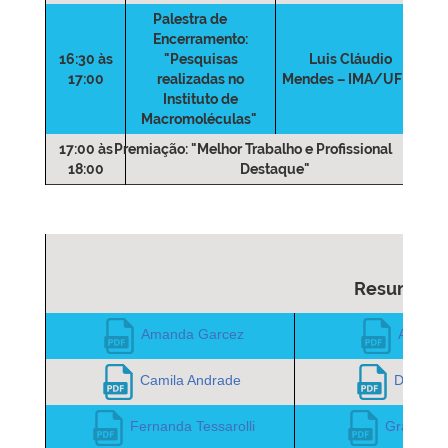
Palestra de
Encerramento:
16:30 às
"Pesquisas
Luis Cláudio
17:00
realizadas no
Mendes – IMA/UFRJ
Instituto de
Macromoléculas"
17:00 às
Premiação: "Melhor Trabalho e Profissional
18:00
Destaque"
Resumo do
Amanda Garcez
Ana Val
Camila Andrade
Daniel F
Fernanda Tessarolli
Grazielle