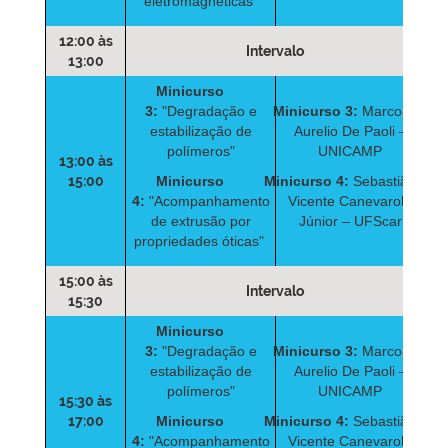
eletromagnéticas"
12:00 às
Intervalo
13:00
Minicurso
3:
"Degradação e
Minicurso 3:
Marco-
estabilização de
Aurelio De Paoli –
polímeros"
UNICAMP
13:00 às
15:00
Minicurso
Minicurso 4:
Sebastião
4:
"Acompanhamento
Vicente Canevarolo
de extrusão por
Júnior – UFScar
propriedades óticas"
15:00 às
Intervalo
15:30
Minicurso
3:
"Degradação e
Minicurso 3:
Marco-
estabilização de
Aurelio De Paoli –
polímeros"
UNICAMP
15:30 às
17:00
Minicurso
Minicurso 4:
Sebastião
4:
"Acompanhamento
Vicente Canevarolo