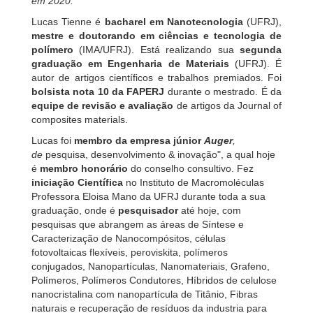
em 2020.
Lucas Tienne é
bacharel em Nanotecnologia
(UFRJ),
mestre e doutorando em ciências e tecnologia de
polímero
(IMA/UFRJ). Está realizando sua
segunda
graduação em Engenharia de Materiais
(UFRJ). É
autor de artigos científicos e trabalhos premiados. Foi
bolsista nota 10 da FAPERJ
durante o mestrado. É da
equipe de revisão e avaliação
de artigos da Journal of
composites materials.
Lucas foi
membro da empresa júnior
Auger
,
de
pesquisa, desenvolvimento & inovação", a qual hoje
é
membro honorário
do conselho consultivo. Fez
iniciação Científica
no Instituto de Macromoléculas
Professora Eloisa Mano da UFRJ durante toda a sua
graduação, onde é
pesquisador
até hoje, com
pesquisas que abrangem as áreas de Síntese e
Caracterização de Nanocompósitos, células
fotovoltaicas flexíveis, peroviskita, polímeros
conjugados, Nanopartículas, Nanomateriais, Grafeno,
Polímeros, Polímeros Condutores, Híbridos de celulose
nanocristalina com nanopartícula de Titânio, Fibras
naturais e recuperação de resíduos da industria para