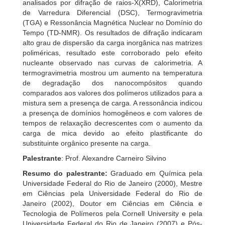
analisados por difração de raios-X(XRD), Calorimetria
de Varredura Diferencial (DSC), Termogravimetria
(TGA) e Ressonância Magnética Nuclear no Domínio do
Tempo (TD-NMR). Os resultados de difração indicaram
alto grau de dispersão da carga inorgânica nas matrizes
poliméricas, resultado este corroborado pelo efeito
nucleante observado nas curvas de calorimetria. A
termogravimetria mostrou um aumento na temperatura
de degradação dos nanocompósitos quando
comparados aos valores dos polímeros utilizados para a
mistura sem a presença de carga. A ressonância indicou
a presença de domínios homogêneos e com valores de
tempos de relaxação decrescentes com o aumento da
carga de mica devido ao efeito plastificante do
substituinte orgânico presente na carga.
Palestrante
: Prof. Alexandre Carneiro Silvino
Resumo do palestrante:
Graduado em Química pela
Universidade Federal do Rio de Janeiro (2000), Mestre
em Ciências pela Universidade Federal do Rio de
Janeiro (2002), Doutor em Ciências em Ciência e
Tecnologia de Polímeros pela Cornell University e pela
Universidade Federal do Rio de Janeiro (2007) e Pós-