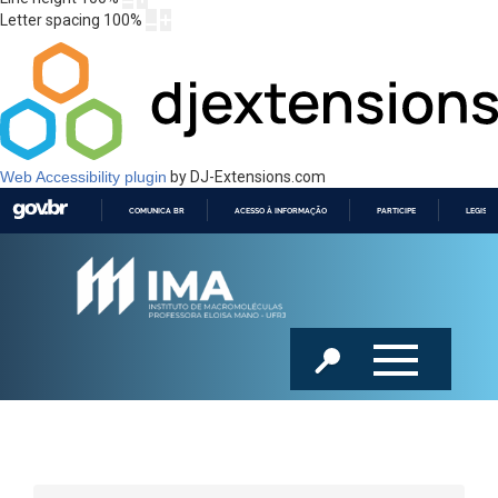
Letter spacing
100
%
Web Accessibility plugin
by DJ-Extensions.com
COMUNICA BR
ACESSO À INFORMAÇÃO
PARTICIPE
LEGISL
IR
PARA
O
CONTEÚDO