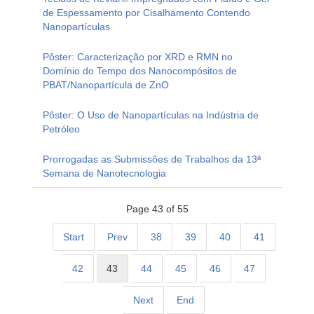
de Espessamento por Cisalhamento Contendo
Nanopartículas
Pôster: Caracterização por XRD e RMN no
Domínio do Tempo dos Nanocompósitos de
PBAT/Nanopartícula de ZnO
Pôster: O Uso de Nanopartículas na Indústria de
Petróleo
Prorrogadas as Submissões de Trabalhos da 13ª
Semana de Nanotecnologia
Page 43 of 55
Start
Prev
38
39
40
41
42
43
44
45
46
47
Next
End