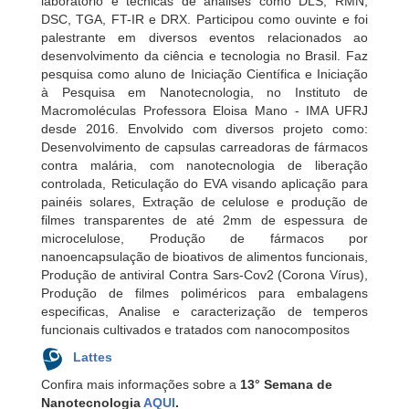
laboratório e técnicas de análises como DLS, RMN,
DSC, TGA, FT-IR e DRX. Participou como ouvinte e foi
palestrante em diversos eventos relacionados ao
desenvolvimento da ciência e tecnologia no Brasil. Faz
pesquisa como aluno de Iniciação Científica e Iniciação
à Pesquisa em Nanotecnologia, no Instituto de
Macromoléculas Professora Eloisa Mano - IMA UFRJ
desde 2016. Envolvido com diversos projeto como:
Desenvolvimento de capsulas carreadoras de fármacos
contra malária, com nanotecnologia de liberação
controlada, Reticulação do EVA visando aplicação para
painéis solares, Extração de celulose e produção de
filmes transparentes de até 2mm de espessura de
microcelulose, Produção de fármacos por
nanoencapsulação de bioativos de alimentos funcionais,
Produção de antiviral Contra Sars-Cov2 (Corona Vírus),
Produção de filmes poliméricos para embalagens
especificas, Analise e caracterização de temperos
funcionais cultivados e tratados com nanocompositos
Lattes
Confira mais informações sobre a
13° Semana de
Nanotecnologia
AQUI
.