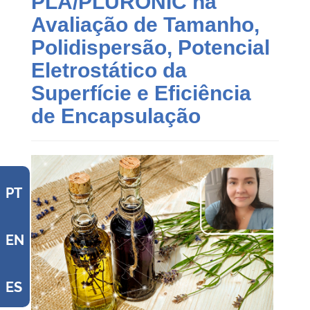
PLA/PLURONIC na
Avaliação de Tamanho,
Polidispersão, Potencial
Eletrostático da
Superfície e Eficiência
de Encapsulação
PT
EN
ES