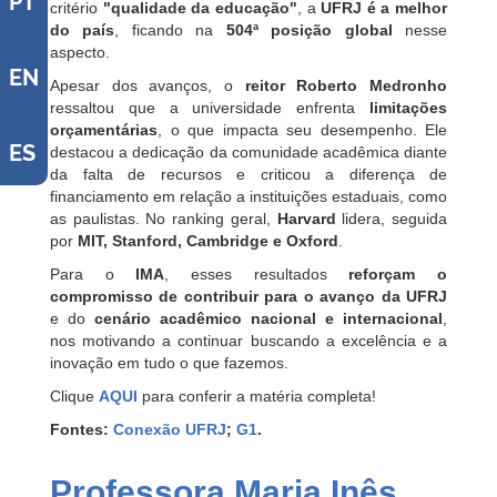
PT
critério
"qualidade da educação"
, a
UFRJ é a melhor
do país
, ficando na
504ª posição global
nesse
aspecto.
EN
Apesar dos avanços, o
reitor Roberto Medronho
ressaltou que a universidade enfrenta
limitações
orçamentárias
, o que impacta seu desempenho. Ele
ES
destacou a dedicação da comunidade acadêmica diante
da falta de recursos e criticou a diferença de
financiamento em relação a instituições estaduais, como
as paulistas. No ranking geral,
Harvard
lidera, seguida
por
MIT, Stanford, Cambridge e Oxford
.
Para o
IMA
, esses resultados
reforçam o
compromisso de contribuir para o avanço da UFRJ
e do
cenário acadêmico nacional e internacional
,
nos motivando a continuar buscando a excelência e a
inovação em tudo o que fazemos.
Clique
AQUI
para conferir a matéria completa!
Fontes:
Conexão UFRJ
;
G1
.
Professora Maria Inês