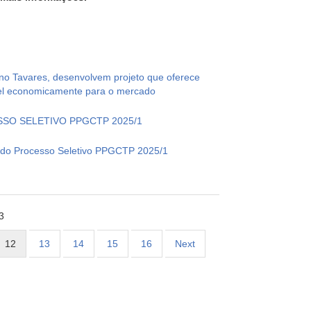
uno Tavares, desenvolvem projeto que oferece
vel economicamente para o mercado
SSO SELETIVO PPGCTP 2025/1
s do Processo Seletivo PPGCTP 2025/1
3
12
13
14
15
16
Next