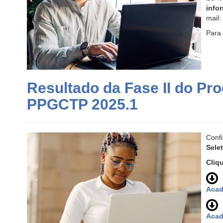
info
mail:
Para 
Resultado da Fase II do Pr
PPGCTP 2025.1
Con
Sele
Cliq
Acad
O
Aca