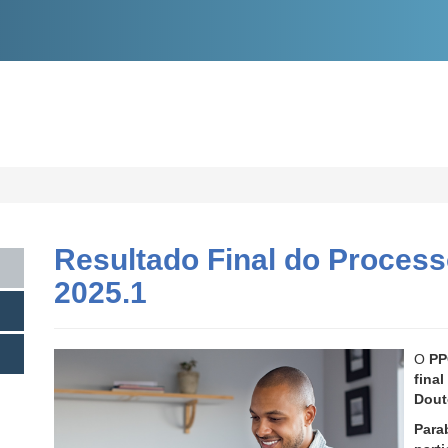
O
CONTEÚDO
Resultado Final do Proces
2025.1
O
PP
fin
Dout
Par