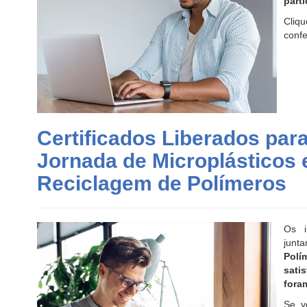
part
Cliq
confe
Certificados Liberados para
Jornada de Microplásticos 
Reciclagem de Polímeros
Os i
junt
Polí
sati
fora
Se v