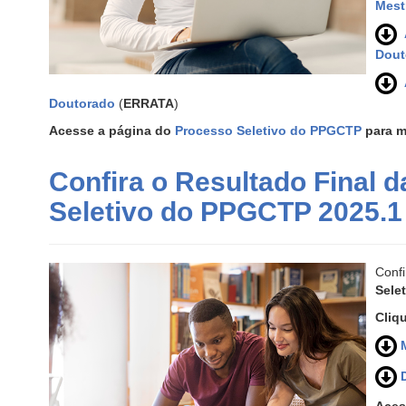
Mest
A
Dout
A
Doutorado
(
ERRATA
)
Acesse a página do
Processo Seletivo do PPGCTP
para m
Confira o Resultado Final d
Seletivo do PPGCTP 2025.1
Conf
Sele
Cliq