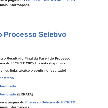
se a página do
Processo Seletivo do PPGCTP
 mais informações.
o Processo Seletivo
ira o
Resultado Final da Fase I do Processo
tivo do PPGCTP 2025.1
já
está disponível
.
ue
nos
links abaixo
e
confira o resultado
!
Mestrado
Doutorado
Doutorado
(
ERRATA
)
se a página do
Processo Seletivo do PPGCTP
 mais informações.