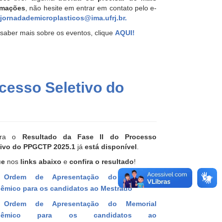
rmações
, não hesite em entrar em contato pelo e-
jornadademicroplasticos@ima.ufrj.br
.
saber mais sobre os eventos, clique
AQUI!
ocesso Seletivo do
fira o
Resultado da Fase II do Processo
tivo do PPGCTP 2025.1
já
está disponível
.
ue
nos
links abaixo
e
confira o resultado
!
Ordem de Apresentação do Memorial
êmico para os candidatos ao Mestrado
rdem de Apresentação do Memorial
dêmico para os candidatos ao