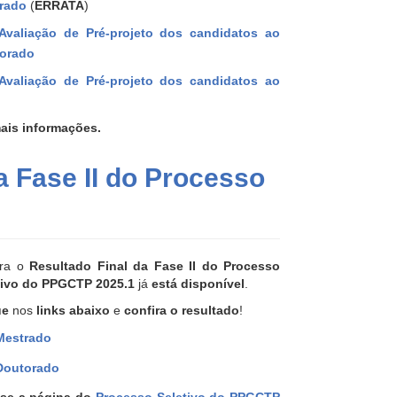
rado
(
ERRATA
)
valiação de Pré-projeto dos candidatos ao
orado
valiação de Pré-projeto dos candidatos ao
ais informações.
a Fase II do Processo
ira o
Resultado Final da Fase II do Processo
tivo do PPGCTP 2025.1
já
está disponível
.
ue
nos
links abaixo
e
confira o resultado
!
Mestrado
Doutorado