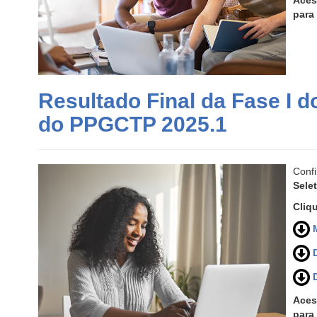
Aces
para
Resultado Final da Fase I d
do PPGCTP 2025.1
Conf
Sele
Cliq
Aces
para