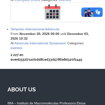
Simpósio Internacional Advincula
From
November 30, 2026 00:00
until
December 03,
2026 10:32
At
Advincula International Symposium
Categories:
eventos
2
227
en
events55d71a0bdd8ced33d5786e8d320f2445
ABOUT US
IMA – Instituto de Macromoléculas Professora Eloisa