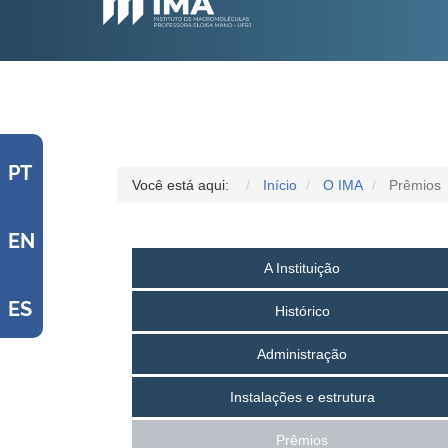
PT
Você está aqui:
Início
O IMA
Prêmios
EN
A Instituição
ES
Histórico
Administração
Instalações e estrutura
Prêmios