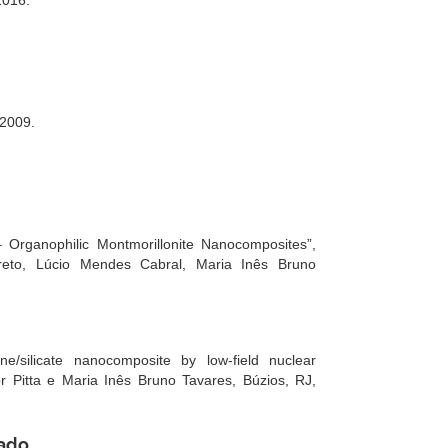
2016.
 2009.
 Organophilic Montmorillonite Nanocomposites”,
reto, Lúcio Mendes Cabral, Maria Inês Bruno
ne/silicate nanocomposite by low-field nuclear
or Pitta e Maria Inês Bruno Tavares, Búzios, RJ,
rado