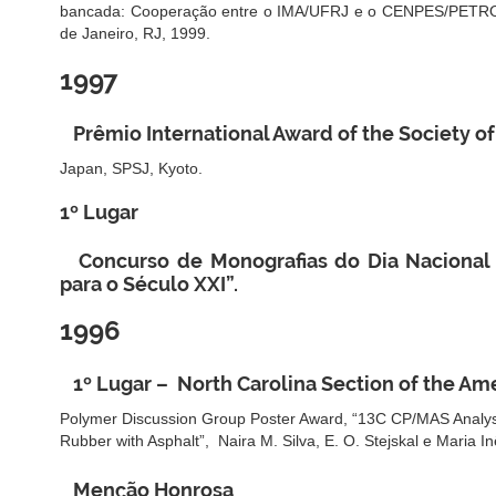
bancada: Cooperação entre o IMA/UFRJ e o CENPES/PETROBR
de Janeiro, RJ, 1999.
1997
Prêmio International Award of the Society o
Japan, SPSJ, Kyoto.
1º Lugar
Concurso de Monografias do Dia Nacional 
para o Século XXI”.
1996
1º Lugar – North Carolina Section of the Am
Polymer Discussion Group Poster Award, “13C CP/MAS Analysis
Rubber with Asphalt”, Naira M. Silva, E. O. Stejskal e Maria 
Menção Honrosa