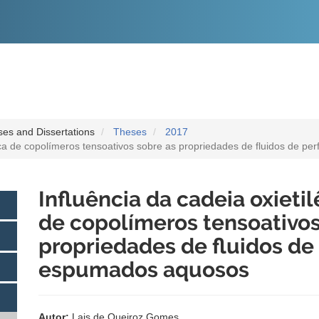
O
CONTEÚDO
es and Dissertations
Theses
2017
ênica de copolímeros tensoativos sobre as propriedades de fluidos de 
Influência da cadeia oxietil
de copolímeros tensoativos
propriedades de fluidos de
espumados aquosos
Autor:
Lais de Queiroz Gomes