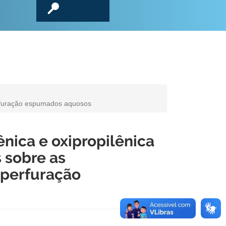
perfuração espumados aquosos
ênica e oxipropilênica
 sobre as
 perfuração