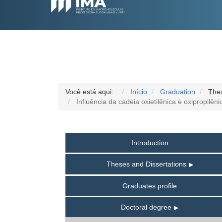
Você está aqui:
Início
Graduation
Thes
Influência da cadeia oxietilênica e oxipropil
Introduction
Theses and Dissertations
Graduates profile
Doctoral degree