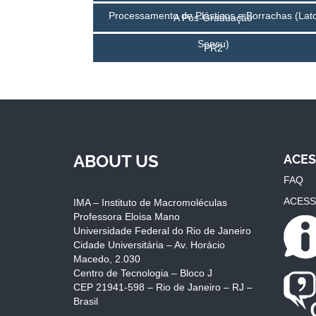
Processamento de Plásticos e Borrachas (Lat
A Pós-Graduação
Sensu)
PR2
ABOUT US
ACES
FAQ
ACESS
IMA – Instituto de Macromoléculas
Professora Eloisa Mano
Universidade Federal do Rio de Janeiro
Cidade Universitária – Av. Horácio
Macedo, 2.030
Centro de Tecnologia – Bloco J
CEP 21941-598 – Rio de Janeiro – RJ –
Brasil