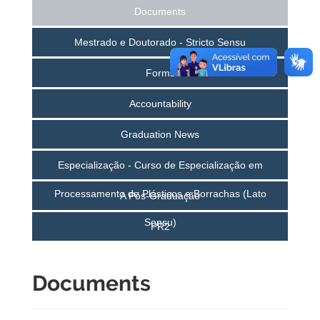
Documents
Mestrado e Doutorado - Stricto Sensu
Forms
Accountability
Graduation News
Especialização - Curso de Especialização em
Processamento de Plásticos e Borrachas (Lato
A Pós-Graduação
Sensu)
PR2
Documents