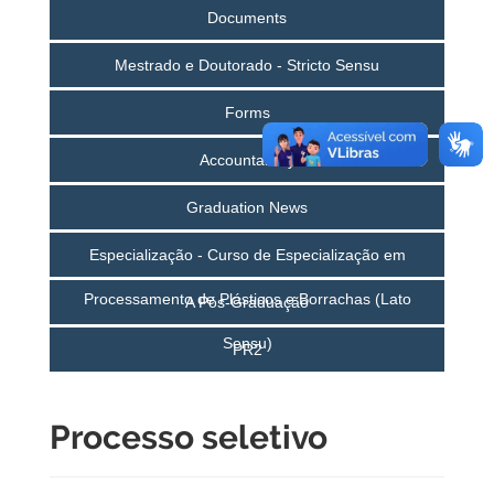
Documents
Mestrado e Doutorado - Stricto Sensu
Forms
Accountability
Graduation News
Especialização - Curso de Especialização em
Processamento de Plásticos e Borrachas (Lato
A Pós-Graduação
Sensu)
PR2
Processo seletivo