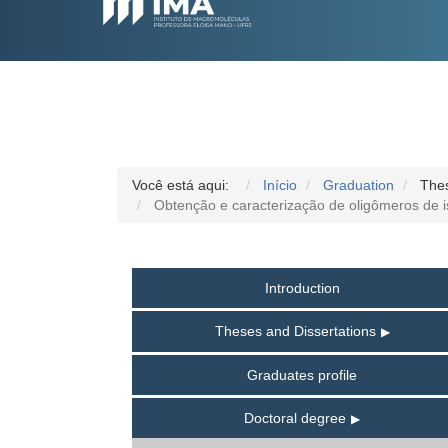
Você está aqui:
Início
Graduation
Thes
Obtenção e caracterização de oligômeros de is
Introduction
Theses and Dissertations
Graduates profile
Doctoral degree