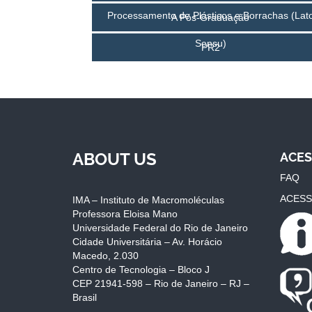
Processamento de Plásticos e Borrachas (Lat
A Pós-Graduação
Sensu)
PR2
ABOUT US
ACES
FAQ
ACESS
IMA – Instituto de Macromoléculas
Professora Eloisa Mano
Universidade Federal do Rio de Janeiro
Cidade Universitária – Av. Horácio
Macedo, 2.030
Centro de Tecnologia – Bloco J
CEP 21941-598 – Rio de Janeiro – RJ –
Brasil