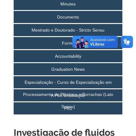
Minutes
Documents
Mestrado e Doutorado - Stricto Sensu
Forms
Accountability
Graduation News
Especialização - Curso de Especialização em
Processamento de Plásticos e Borrachas (Lato
A Pós-Graduação
Sensu)
PR2
Investigação de fluidos