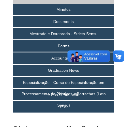
Minutes
Documents
Mestrado e Doutorado - Stricto Sensu
Forms
Accountability
Graduation News
Especialização - Curso de Especialização em
Processamento de Plásticos e Borrachas (Lato
A Pós-Graduação
Sensu)
PR2