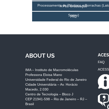
Processamento de Plásticos e Borrachas (Lat
A Pós-Graduação
Sensu)
PR2
ABOUT US
ACES
FAQ
ACESS
IMA – Instituto de Macromoléculas
Professora Eloisa Mano
Universidade Federal do Rio de Janeiro
Cidade Universitária – Av. Horácio
Macedo, 2.030
Centro de Tecnologia – Bloco J
CEP 21941-598 – Rio de Janeiro – RJ –
Brasil