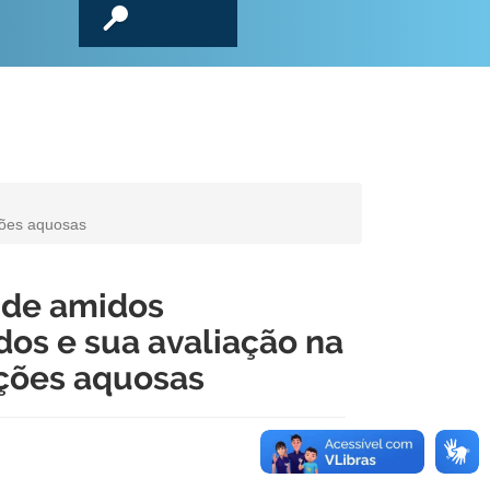
ções aquosas
 de amidos
os e sua avaliação na
uções aquosas