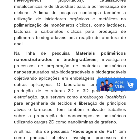
metalocênicos e de Brookhart para a polimerização de
olefinas. A linha de pesquisa contempla também a
utilização de iniciadores orgânicos e metálicos na
polimerização de monômeros cíclicos, como lactídeos,
lactonas e carbonatos cíclicos para produção de
polímeros biodegradáveis pela reação de abertura de
anel.
Na linha de pesquisa
Materiais poliméricos
nanoestruturados e biodegradáveis
, investiga-se
processos de preparação de materiais poliméricos
nanoestruturados não-biodegradáveis e biodegradáveis
objetivando aplicações em embalagens, biomedicina e
outras aplicações. O laboratório tem estudado a
produção de estruturas 2D e 3D pela técnica de
eletrofiação, que servem como arcabouços (
scaffolds
)
para engenharia de tecidos e liberação de princípios
ativos e fármacos. Tem também realizado trabalhos
sobre a preparação de nanocompósitos poliméricos
utilizando cargas 2D como nanolâminas de grafeno.
A última linha de pesquisa “
Reciclagem de PET
” tem
como principal objetivo investigar processos de