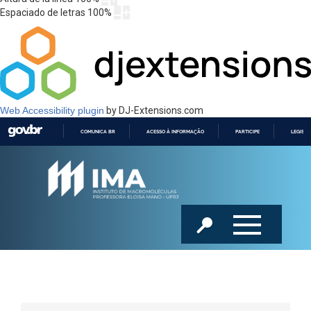
Espaciado de letras
100
%
Web Accessibility plugin
by DJ-Extensions.com
COMUNICA BR
ACESSO À INFORMAÇÃO
PARTICIPE
LEGISL
IR
PARA
O
CONTEÚDO