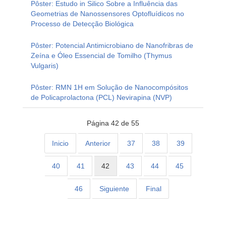
Pôster: Estudo in Silico Sobre a Influência das
Geometrias de Nanossensores Optofluídicos no
Processo de Detecção Biológica
Pôster: Potencial Antimicrobiano de Nanofribras de
Zeína e Óleo Essencial de Tomilho (Thymus
Vulgaris)
Pôster: RMN 1H em Solução de Nanocompósitos
de Policaprolactona (PCL) Nevirapina (NVP)
Página 42 de 55
Inicio
Anterior
37
38
39
40
41
42
43
44
45
46
Siguiente
Final