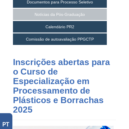
Documentos para Processo Seletivo
Notícias da Pós-Graduação
Calendário PR2
Comissão de autoavaliação PPGCTP
Inscrições abertas para
o Curso de
Especialização em
Processamento de
Plásticos e Borrachas
2025
PT