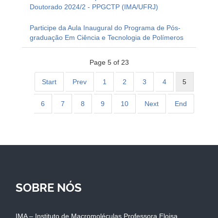
Doutorado 2024/2 - PPGCTP (IMA/UFRJ)
Participe da Aula Inaugural do Programa de Pós-
graduação Em Ciência e Tecnologia de Polímeros
Page 5 of 23
Start
Prev
1
2
3
4
5
6
7
8
9
10
Next
End
SOBRE NÓS
IMA – Instituto de Macromoléculas Professora Eloisa