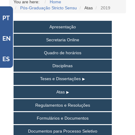
You are here:
Home
Pós-Graduação Stricto Sensu
Atas
2019
PT
Apresentação
EN
Secretaria Online
Quadro de horários
ES
Disciplinas
Teses e Dissertações
Atas
Regulamentos e Resoluções
Formulários e Documentos
Documentos para Processo Seletivo