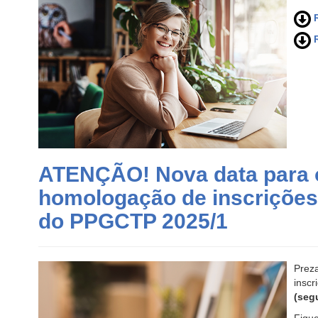
R
R
ATENÇÃO! Nova data para o
homologação de inscrições
do PPGCTP 2025/1
Prez
insc
(seg