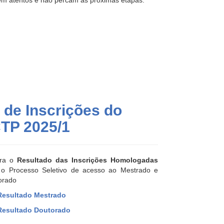
em atentos e não percam as próximas etapas.
de Inscrições do
TP 2025/1
ira o
Resultado das Inscrições Homologadas
 o Processo Seletivo de acesso ao Mestrado e
orado
esultado Mestrado
esultado Doutorado