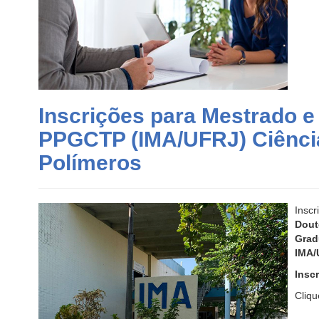
Inscrições para Mestrado e
PPGCTP (IMA/UFRJ) Ciênci
Polímeros
Insc
Dout
Grad
IMA/
Inscr
Cliq