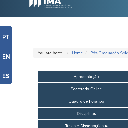
PT
You are here:
Home
Pós-Graduação Stri
EN
ES
Apresentação
Secretaria Online
Quadro de horários
Disciplinas
Teses e Dissertações