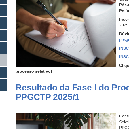
Pós
Polí
Insc
2025
Dúvi
posg
INS
INS
Cli
processo seletivo!
Resultado da Fase I do Pro
PPGCTP 2025/1
Conf
Sele
PPGC