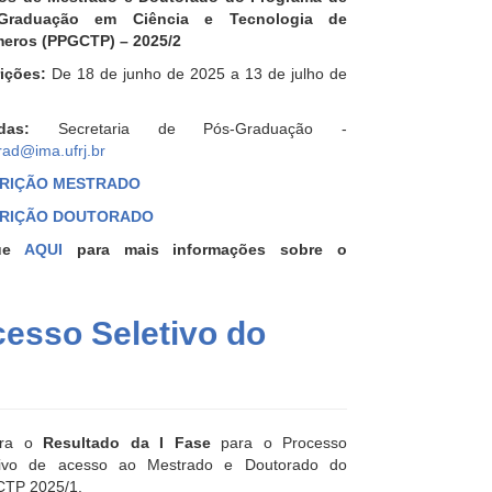
-Graduação em Ciência e Tecnologia de
meros (PPGCTP) – 2025/2
rições:
De 18 de junho de 2025 a 13 de julho de
das:
Secretaria de Pós-Graduação -
rad@ima.ufrj.br
CRIÇÃO MESTRADO
CRIÇÃO DOUTORADO
que
AQUI
para mais informações sobre o
cesso Seletivo do
ira o
Resultado da I Fase
para o Processo
tivo de acesso ao Mestrado e Doutorado do
TP 2025/1.