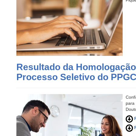
Fiqu
Resultado da Homologação 
Processo Seletivo do PPGC
Conf
para
Dout
R
R