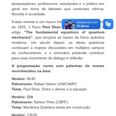
pesquisadores, professores, estudantes e o público em
geral em torno de debates que conectam ciência,
filosofia e sociedade.
A data remete a um marco histórico: em 7 de novembro
de 1925, o físico
Paul Dirac
submetia à publicação o
artigo
“The fundamental equations of quantum
mechanics”
, que lançaria as bases da física quântica
moderna. Um século depois, as ideias quânticas
continuam a inspirar discussões em múltiplos campos
do conhecimento, e o seminário pretende contribuir
para esse movimento de diálogo e reflexão.
A programação conta com palestras de nomes
reconhecidos na área:
Horário:
9h30
Palestrante:
Rafael Veloso (UNICAMP)
Tema:
Paul Dirac: Entre o átomo e a equação
Horário:
11h
Palestrante:
Nelson Pinto (CBPF)
Tema:
Mecânica Quântica ainda em construção
Horário:
13h30