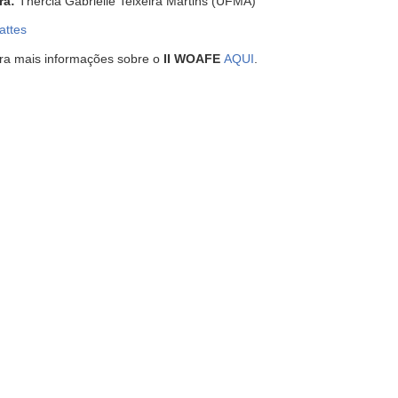
ra:
Thercia Gabrielle Teixeira Martins (UFMA)
attes
ira mais informações sobre o
II WOAFE
AQUI
.