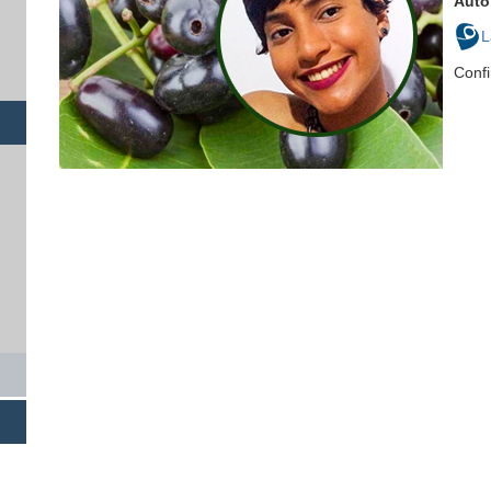
Auto
L
Conf