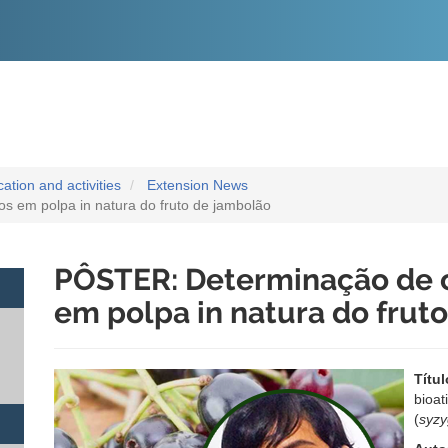
O
CONTEÚDO
tion and activities
Extension News
 em polpa in natura do fruto de jambolão
PÔSTER: Determinação de 
em polpa in natura do frut
Títul
bioat
(
syzy