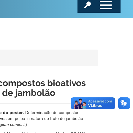
compostos bioativos
o de jambolão
o do pôster:
Determinação de compostos
ivos em polpa in natura do fruto de jambolão
gium cumini l.
)