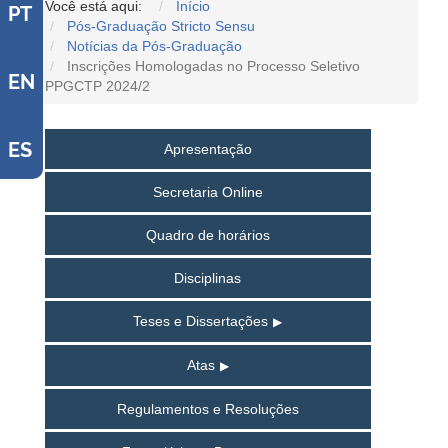
Você está aqui:
Início
PT
Pós-Graduação Stricto Sensu
Notícias da Pós-Graduação
Inscrições Homologadas no Processo Seletivo
EN
PPGCTP 2024/2
ES
Apresentação
Secretaria Online
Quadro de horários
Disciplinas
Teses e Dissertações
Atas
Regulamentos e Resoluções