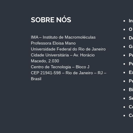
SOBRE NÓS
In
O
IMA – Instituto de Macromoléculas
D
Professora Eloisa Mano
G
Universidade Federal do Rio de Janeiro
Cidade Universitária – Av. Horácio
P
Macedo, 2.030
P
Centro de Tecnologia – Bloco J
E
CEP 21941-598 – Rio de Janeiro – RJ –
Brasil
P
Bi
S
C
C