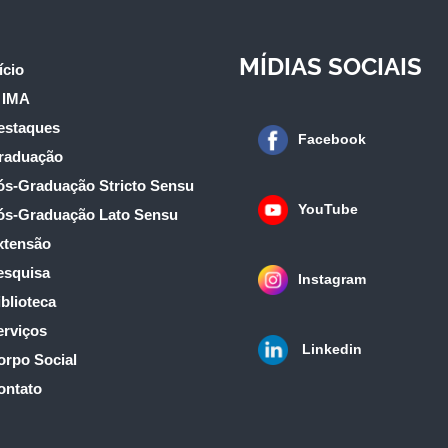
MÍDIAS SOCIAIS
ício
 IMA
estaques
Facebook
raduação
ós-Graduação Stricto Sensu
YouTube
ós-Graduação Lato Sensu
xtensão
esquisa
Instagram
blioteca
erviços
Linkedin
orpo Social
ontato