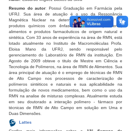
Resumo do autor
: Possui Graduação em Farmácia pela
UFRJ. Sua área de atuação é o uso da Ressonância
Magnética Nuclear na determinação de estrutural de
produtos químicos com ênfase na área de polímeros,
alimentos e produtos farmacêuticos de origem natural e
sintética. Com 33 anos de experiência na área de RMN, está
lotado atualmente no Instituto de Macromoléculas Profa.
Eloisa Mano da UFRJ, sendo responsável pelo
gerenciamento do Laboratório de RMN da instituição. Em
Agosto de 2009 obteve o titulo de Mestre em Ciência e
Tecnologia de Polímeros, na área de RMN de Alimentos. Sua
área principal de atuação é o emprego de técnicas de RMN
de Alto Campo nos processos de caracterização de
polímeros sintéticos e naturais e sua aplicabilidade na
formulação de novos medicamentos, bem como o uso da
RMN na analise de misturas complexas. Atualmente estuda
em seu doutorado a interação polímero - fármaco por
técnicas de RMN de Alto Campo em solução em Uma e
Duas Dimensões.
Lattes
Confira mais informações sobre a
13° Semana de