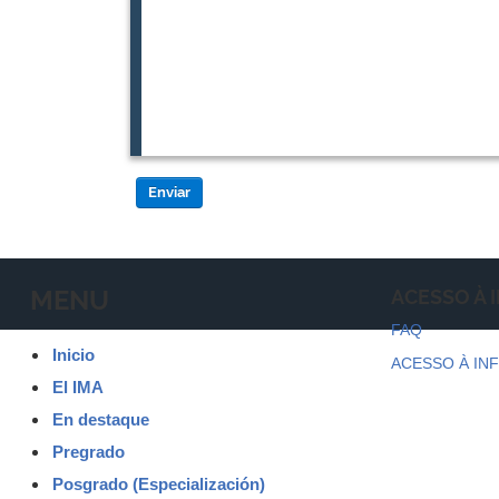
Enviar
MENU
ACESSO À
FAQ
Inicio
ACESSO À IN
El IMA
En destaque
Pregrado
Posgrado (Especialización)