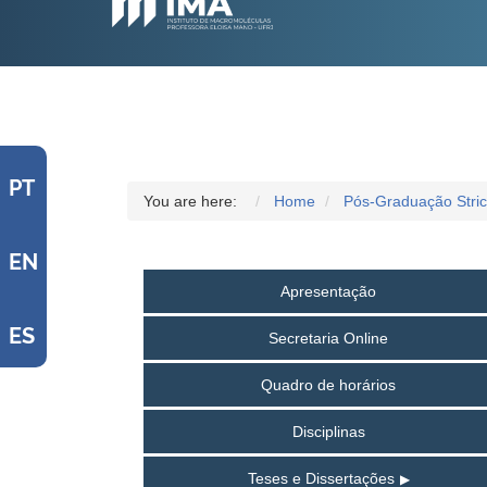
PT
You are here:
Home
Pós-Graduação Stri
EN
Apresentação
ES
Secretaria Online
Quadro de horários
Disciplinas
Teses e Dissertações