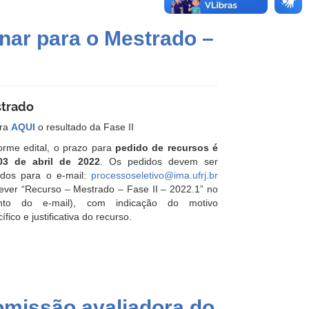
inar para o Mestrado –
trado
ira
AQUI
o resultado da Fase II
orme edital, o prazo para
pedido de recursos é
03 de abril de 2022
. Os pedidos devem ser
ados para o e-mail:
processoseletivo@ima.ufrj.br
ever “Recurso – Mestrado – Fase II – 2022.1” no
nto do e-mail), com indicação do motivo
ífico e justificativa do recurso.
missão avaliadora do