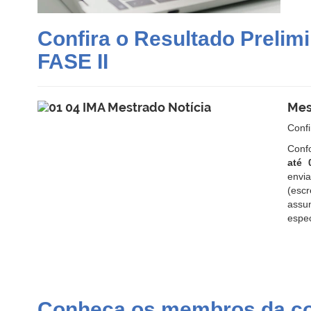
Confira o Resultado Prelim
FASE II
Mes
Conf
Conf
até 
envi
(escr
assu
espec
Conheça os membros da co