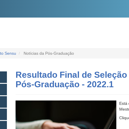
O
CONTEÚDO
cto Sensu
Notícias da Pós-Graduação
Resultado Final de Seleção
Pós-Graduação - 2022.1
Está 
Mest
Cliq