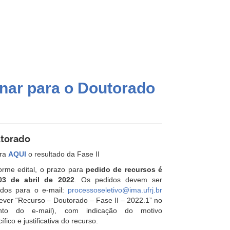
inar para o Doutorado
torado
ira
AQUI
o resultado da Fase II
orme edital, o prazo para
pedido de recursos é
03 de abril de 2022
. Os pedidos devem ser
ados para o e-mail:
processoseletivo@ima.ufrj.br
ever “Recurso – Doutorado – Fase II – 2022.1” no
nto do e-mail), com indicação do motivo
ífico e justificativa do recurso.