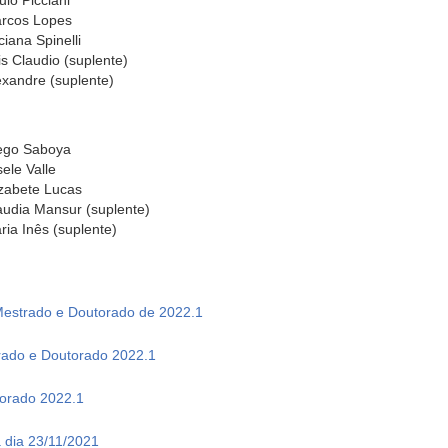
ulo Picciani
rcos Lopes
ciana Spinelli
is Claudio (suplente)
exandre (suplente)
ego Saboya
sele Valle
izabete Lucas
audia Mansur (suplente)
ria Inês (suplente)
 Mestrado e Doutorado de 2022.1
rado e Doutorado 2022.1
torado 2022.1
a dia 23/11/2021