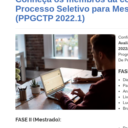
Processo Seletivo para Me
(PPGCTP 2022.1)
Conf
Aval
2022
Prog
De P
FASE
Di
Pa
An
Li
Lu
Br
FASE II (Mestrado):