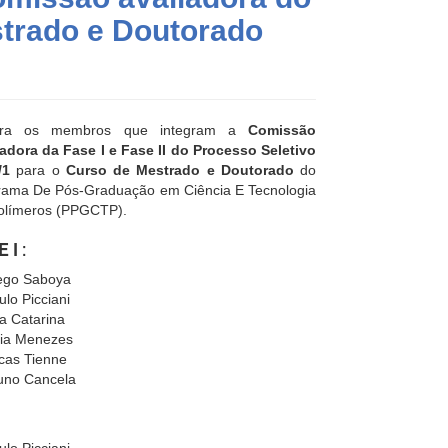
strado e Doutorado
ira os membros que integram a
Comissão
iadora da Fase I e Fase II do Processo Seletivo
/1
para o
Curso de Mestrado e Doutorado
do
rama De Pós-Graduação em Ciência E Tecnologia
olímeros (PPGCTP).
 I :
ego Saboya
ulo Picciani
a Catarina
via Menezes
cas Tienne
uno Cancela