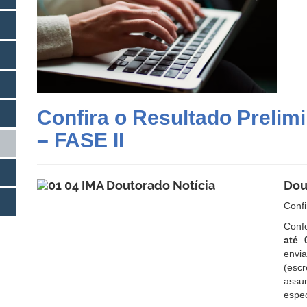
Confira o Resultado Prelim
– FASE II
Dou
Conf
Conf
até 
envi
(escr
assu
espec