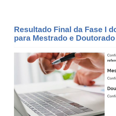
Resultado Final da Fase I d
para Mestrado e Doutorado
Conf
refe
Mes
Conf
Dou
Conf