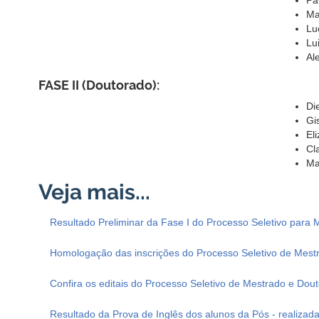
Pa
Ma
Lu
Lu
Al
FASE II (Doutorado):
Di
Gi
El
Cl
Ma
Resultado Preliminar da Fase I do Processo Seletivo para
Homologação das inscrições do Processo Seletivo de Mest
Confira os editais do Processo Seletivo de Mestrado e Dou
Resultado da Prova de Inglês dos alunos da Pós - realizad