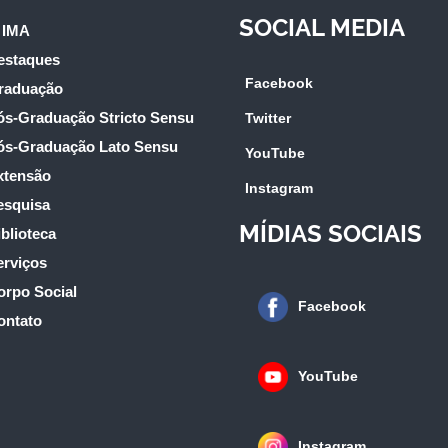
SOCIAL MEDIA
 IMA
estaques
Facebook
raduação
ós-Graduação Stricto Sensu
Twitter
ós-Graduação Lato Sensu
YouTube
xtensão
Instagram
esquisa
MÍDIAS SOCIAIS
blioteca
erviços
orpo Social
Facebook
ontato
YouTube
Instagram