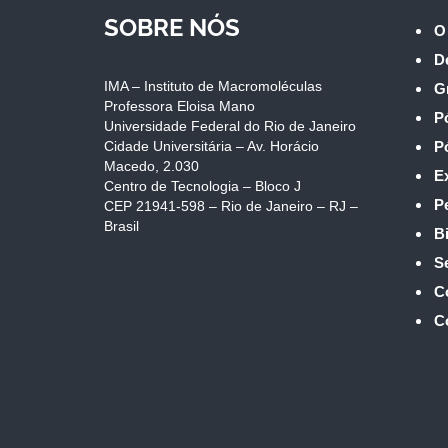
SOBRE NÓS
O
D
IMA – Instituto de Macromoléculas
G
Professora Eloisa Mano
P
Universidade Federal do Rio de Janeiro
Cidade Universitária – Av. Horácio
P
Macedo, 2.030
E
Centro de Tecnologia – Bloco J
P
CEP 21941-598 – Rio de Janeiro – RJ –
Brasil
Bi
S
C
C