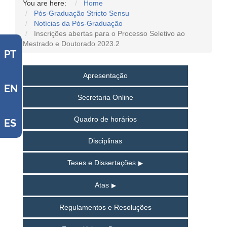
You are here:
Home
Pós-Graduação Stricto Sensu
Notícias da Pós-Graduação
Inscrições abertas para o Processo Seletivo ao
Mestrado e Doutorado 2023.2
PT
Apresentação
EN
Secretaria Online
Quadro de horários
ES
Disciplinas
Teses e Dissertações
Atas
Regulamentos e Resoluções